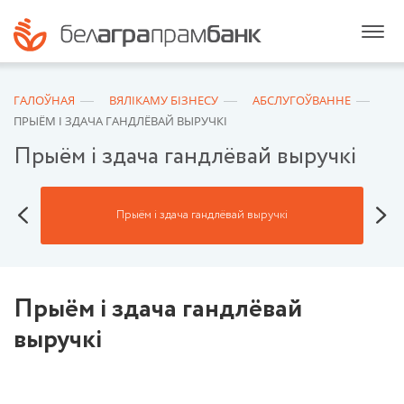
ГАЛОЎНАЯ
ВЯЛІКАМУ БІЗНEСУ
АБСЛУГОЎВАННЕ
ПРЫЁМ І ЗДАЧА ГАНДЛЁВАЙ ВЫРУЧКІ
Прыём і здача гандлёвай выручкі
Прыём і здача гандлёвай выручкі
Прыём і здача гандлёвай
выручкі