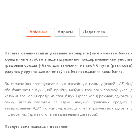
Апісанне
Адрасы
Дадаткова
Паслуга самаінкасацыі дазваляе карпаратыўным кліентам банка -
юрыдычным асобам і індывідуальным прадпрымальнікам уносіць
грашовыя сродкі ў банк для залічэння на свой бягучы (разліковы)
рахунак у зручны для кліентаў час без наведвання касы банка.
Вы самастойна праз аўтаматычную дэпазітную машыну (далей - АДМ) і/
або банкаматы з функцыяй прыёму наяўных грашовых сродкаў уносіце
наяўныя грашовыя сродкі на свой бягучы (разліковы) рахунак, адкрыты ў
банку. Таксама паслугай па здачы наяўных грашовых сродкаў з
выкарыстаннем АДМ могуць скарыстацца кліенты, рахункі якіх адкрыты ў
іншых банках (пры заключэнні адпаведнага дагавора).
Паслуга самаінкасацыя дазваляе: