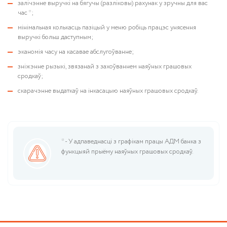
залічэнне выручкі на бягучы (разліковы) рахунак у зручны для вас
час *;
мінімальная колькасць пазіцый у меню робіць працэс унясення
выручкі больш даступным;
эканомія часу на касавае абслугоўванне;
зніжэнне рызыкі, звязанай з захоўваннем наяўных грашовых
сродкаў;
скарачэнне выдаткаў на інкасацыю наяўных грашовых сродкаў.
* - У адпаведнасці з графікам працы АДМ банка з
функцыяй прыёму наяўных грашовых сродкаў.