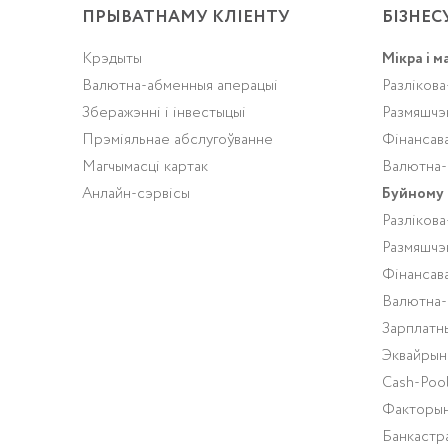
ПРЫВАТНАМУ КЛІЕНТУ
БІЗНЕС
Крэдыты
Мікра і м
Валютна-абменныя аперацыі
Разлікова
Зберажэнні і інвестыцыі
Размяшчэ
Прэміяльнае абслугоўванне
Фінансав
Магчымасці картак
Валютна-
Анлайн-сэрвісы
Буйному 
Разлікова
Размяшчэ
Фінансав
Валютна-
Зарплатн
Эквайрын
Cash-Pool
Факторын
Банкастр