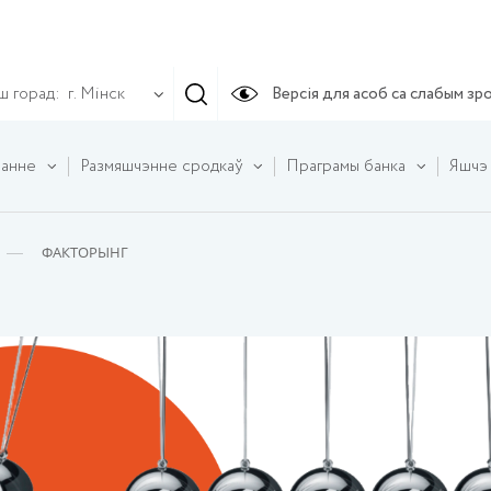
ш горад:
Версія для асоб са слабым зр
г. Мінск
ванне
Размяшчэнне сродкаў
Праграмы банка
Яшчэ
ФАКТОРЫНГ