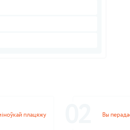
02
міноўкай плацяжу
Вы перада