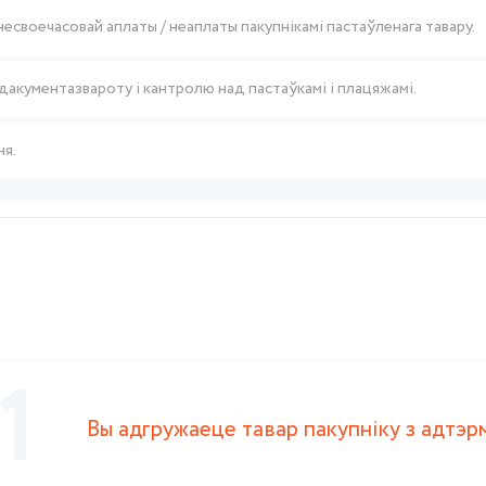
несвоечасовай аплаты / неаплаты пакупнікамі пастаўленага тавару.
акументазвароту і кантролю над пастаўкамі і плацяжамі.
ня.
1
Вы адгружаеце тавар пакупніку з адтэр