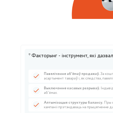
* Факторынг - інструмент, які дазва
Павелічэнне аб'ёмаў продажаў.
За кошт
асартымент тавараў і, як следства, павял
Выключэнне касавых разрываў.
Індывід
аб'ёмах.
Аптымізацыя структуры балансу.
Пры ф
кампаніі прэтэндаваць на прыцягненне д