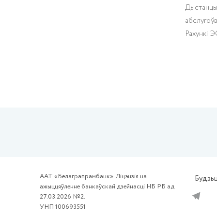
Дыстанцы
абслугоў
Рахункі 
ААТ «Белаграпрамбанк». Ліцэнзія на
Будзьц
ажыццяўленне банкаўскай дзейнасці НБ РБ ад
27.03.2026 №2.
УНП 100693551