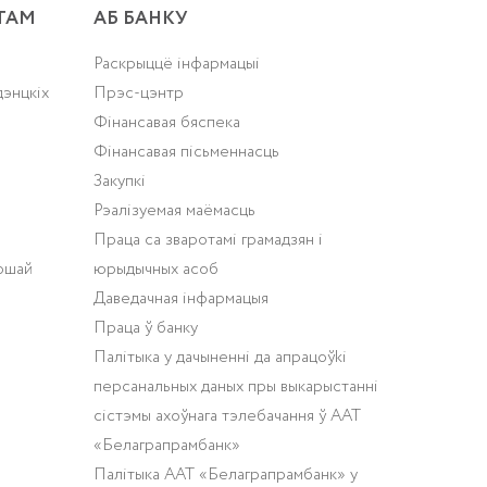
ТАМ
АБ БАНКУ
Раскрыццё інфармацыі
дэнцкіх
Прэс-цэнтр
Фінансавая бяспека
Фінансавая пісьменнасць
Закупкі
Рэалізуемая маёмасць
Праца са зваротамі грамадзян і
ошай
юрыдычных асоб
Даведачная інфармацыя
Праца ў банку
Палітыка у дачыненнi да апрацоўki
персанальных даных пры выкарыстаннi
сiстэмы ахоўнага тэлебачання ў ААТ
«Белаграпрамбанк»
Палітыка ААТ «Белаграпрамбанк» у