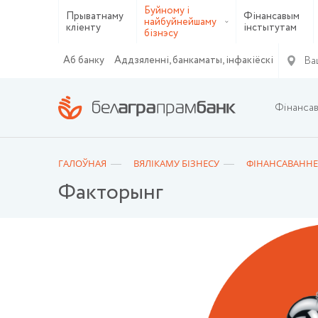
Буйному і
Прыватнаму
Фінансавым
найбуйнейшаму
кліенту
інстытутам
бізнэсу
Ва
Аб банку
Аддзяленні, банкаматы, інфакіёскі
Фінанса
ГАЛОЎНАЯ
ВЯЛІКАМУ БІЗНEСУ
ФІНАНСАВАННЕ
Факторынг