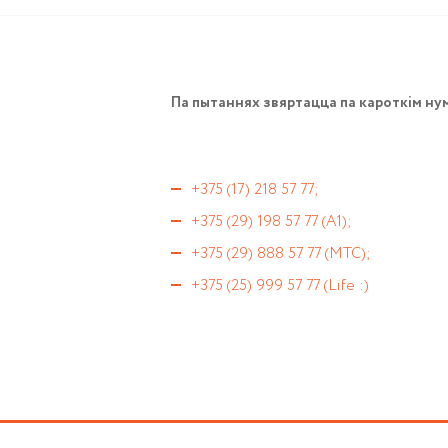
Па пытаннях звяртацца па кароткім н
+375 (17) 218 57 77;
+375 (29) 198 57 77 (А1);
+375 (29) 888 57 77 (МТС);
+375 (25) 999 57 77 (Life :)