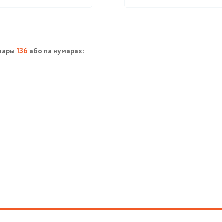
умары
136
або па нумарах: