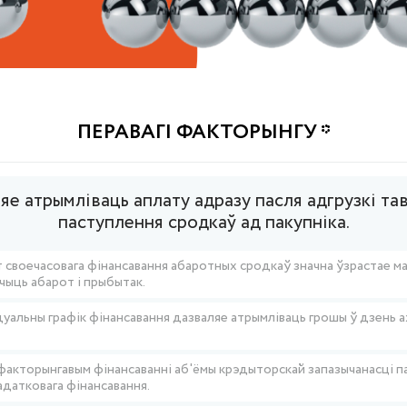
ПЕРАВАГІ ФАКТОРЫНГУ *
ляе атрымліваць аплату адразу пасля адгрузкі та
паступлення сродкаў ад пакупніка.
 своечасовага фінансавання абаротных сродкаў значна ўзрастае м
ічыць абарот і прыбытак.
уальны графік фінансавання дазваляе атрымліваць грошы ў дзень 
акторынгавым фінансаванні аб'ёмы крэдыторскай запазычанасці п
адатковага фінансавання.