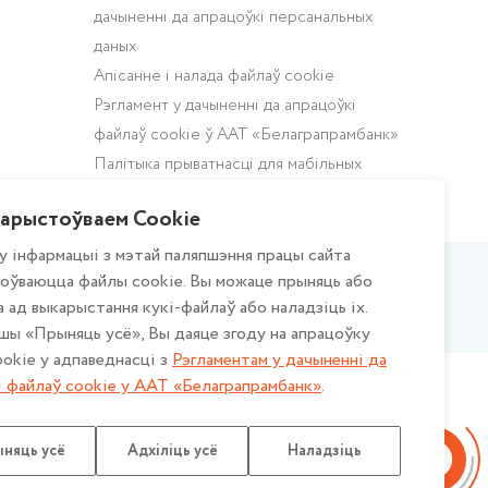
дачыненні да апрацоўкі персанальных
даных
Апісанне і налада файлаў cookie
Рэгламент у дачыненні да апрацоўкі
файлаў cookie ў ААТ «Белаграпрамбанк»
Палiтыка прыватнасцi для мабільных
дадаткаў ААТ «Белаграпрамбанк»
арыстоўваем Cookie
у інфармацыі з мэтай паляпшэння працы сайта
оўваюцца файлы cookie. Вы можаце прыняць або
Национальный Банк
Год беларускай
 ад выкарыстання кукі-файлаў або наладзіць іх.
Республики Беларусь
жанчыны
шы «Прыняць усё», Вы даяце згоду на апрацоўку
okie у адпаведнасці з
Рэгламентам у дачыненнi да
і файлаў cookie у ААТ «Белаграпрамбанк»
.
Распрацоўка сайта: Медыя Лайн
Карта сайта
няць усё
Адхіліць усё
Наладзіць
Наладзіць апрацоўку Cookie