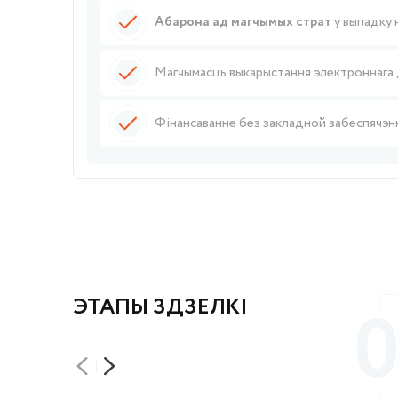
Абарона ад магчымых страт
у выпадку 
Магчымасць выкарыстання электроннага д
Фінансаванне без закладной забеспячэн
ЭТАПЫ ЗДЗЕЛКІ
0