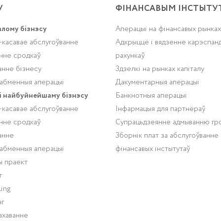
У
ФІНАНСАВЫМ ІНСТЫТУ
алому бізнэсу
Аперацыі на фінансавых рынках
-касавае абслугоўванне
Адкрыццё і вядзенне карэспан
нне сродкаў
рахункаў
анне бізнесу
Здзелкі на рынках капіталу
абменныя аперацыі
Дакументарныя аперацыі
і найбуйнейшаму бізнэсу
Банкнотныя аперацыі
-касавае абслугоўванне
Інфармацыя для партнёраў
нне сродкаў
Супрацьдзеянне адмыванню гр
анне
Зборнік плат за абслугоўванне
абменныя аперацыі
фінансавых інстытутаў
ы праект
г
ing
г
ахаванне