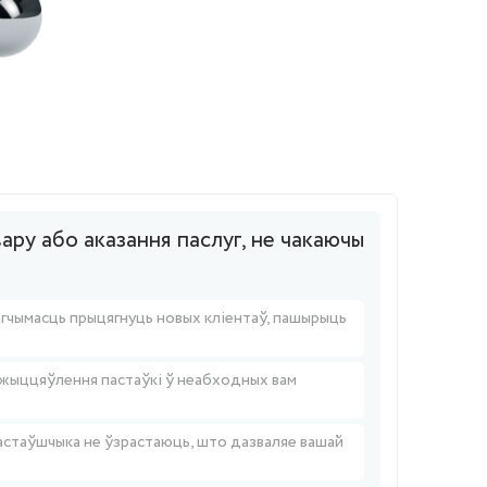
вару або аказання паслуг, не чакаючы
агчымасць прыцягнуць новых кліентаў, пашырыць
ажыццяўлення пастаўкі ў неабходных вам
астаўшчыка не ўзрастаюць, што дазваляе вашай