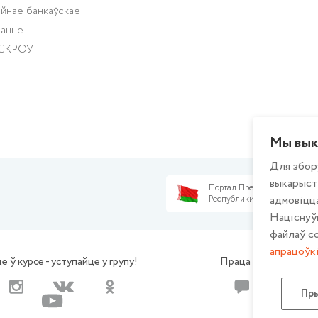
йнае банкаўскае
ванне
ЭСКРОУ
Мы вык
Для збор
выкарыст
Портал Президента
адмовіцца
Республики Беларусь
Націснуў
файлаў co
апрацоўк
е ў курсе - уступайце у групу!
Праца са зваротамі
Пры