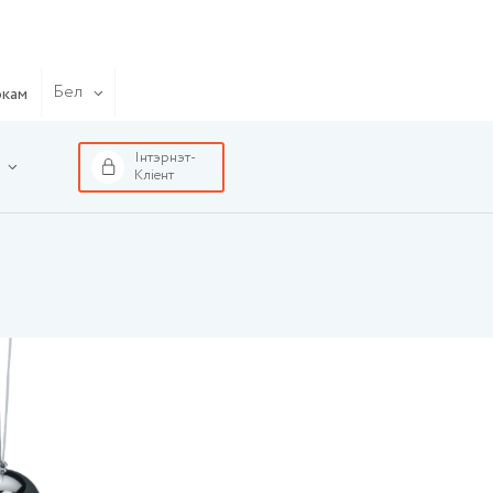
Бел
окам
Інтэрнэт-
Кліент