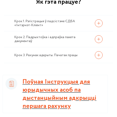
Як гэта працуе?
Крок 1. Рэгістрацыя ў падсістэме СДБА
«Інтэрнэт-Кліент»
Крок 2. Падрыхтоўка і адпраўка пакета
дакументаў
Крок 3. Рахунак адкрыты. Пачатак працы
Поўная Інструкцыя для
юрыдычных асоб па
дыстанцыйным адкрыцці
першага рахунку