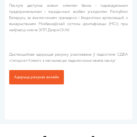
Паслуга даступна новым кліентам банка - індывідуальным
прадпрымальнікам і юрыдычным асобам рэзідэнтам Рэспублікі
Беларусь, за выключэннем грамадскіх і бюджэтных арганізацый, з
выкарыстаннем Міжбанкаўскай сістэмы ідэнтыфікацыі (МСІ) пры
наяўнасці ключа ЭЛП ДзяржСКАК.
Дыстанцыйнае адкрыццё рахунку рэалізавана ў падсістэме СДБА
«Інтэрнэт-Кліент» з магчымасцю падключэння пакета паслуг
Адкрыць рахунак анлайн