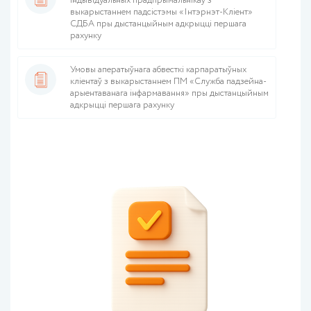
індывідуальных прадпрымальнікаў з
выкарыстаннем падсістэмы «Інтэрнэт-Кліент»
СДБА пры дыстанцыйным адкрыцці першага
рахунку
Умовы аператыўнага абвесткі карпаратыўных
кліентаў з выкарыстаннем ПМ «Служба падзейна-
арыентаванага інфармавання» пры дыстанцыйным
адкрыцці першага рахунку