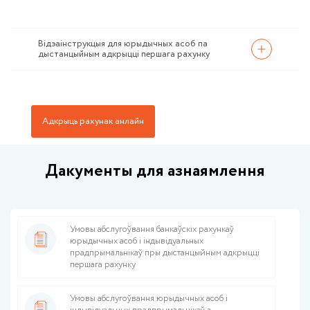
Відэаінструкцыя для юрыдычных асоб па
дыстанцыйным адкрыцці першага рахунку
Адкрыць рахунак анлайн
Дакументы для азнаямлення
Умовы абслугоўвання банкаўскіх рахункаў
юрыдычных асоб і індывідуальных
прадпрымальнікаў пры дыстанцыйным адкрыцці
першага рахунку
Умовы абслугоўвання юрыдычных асоб і