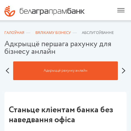
ГАЛОЎНАЯ
ВЯЛІКАМУ БІЗНEСУ
АБСЛУГОЎВАННЕ
Адкрыццё першага рахунку для
бізнесу анлайн
Адкрыццё рахунку анлайн
Станьце кліентам банка без
наведвання офіса