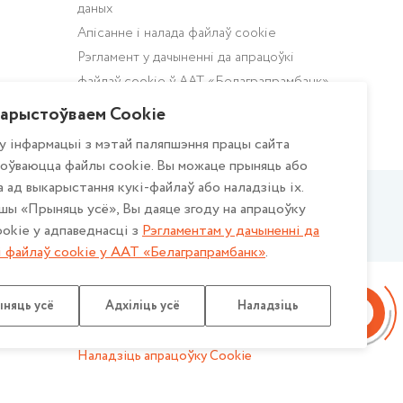
даных
Апісанне і налада файлаў cookie
Рэгламент у дачыненні да апрацоўкі
файлаў cookie ў ААТ «Белаграпрамбанк»
Палiтыка прыватнасцi для мабільных
арыстоўваем Cookie
дадаткаў ААТ «Белаграпрамбанк»
у інфармацыі з мэтай паляпшэння працы сайта
оўваюцца файлы cookie. Вы можаце прыняць або
 ад выкарыстання кукі-файлаў або наладзіць іх.
шы «Прыняць усё», Вы даяце згоду на апрацоўку
Национальный Банк
Год беларускай
Республики Беларусь
жанчыны
okie у адпаведнасці з
Рэгламентам у дачыненнi да
і файлаў cookie у ААТ «Белаграпрамбанк»
.
Распрацоўка сайта: Медыя Лайн
няць усё
Адхіліць усё
Наладзіць
Карта сайта
Наладзіць апрацоўку Cookie