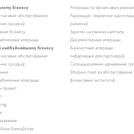
алому бізнэсу
Аперацыі на фінансавых рынках
-касавае абслугоўванне
Адкрыццё і вядзенне карэспан
нне сродкаў
рахункаў
анне бізнесу
Здзелкі на рынках капіталу
абменныя аперацыі
Дакументарныя аперацыі
і найбуйнейшаму бізнэсу
Банкнотныя аперацыі
-касавае абслугоўванне
Інфармацыя для партнёраў
нне сродкаў
Супрацьдзеянне адмыванню гр
анне
Зборнік плат за абслугоўванне
абменныя аперацыі
фінансавых інстытутаў
ы праект
г
ing
г
ахаванне
йнае банкаўскае