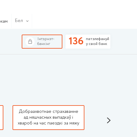
Бел
окам
136
Інтэрнэт-
патэлефануй
банкінг
у свой банк
Добраахвотнае страхаванне
Абавязковае ст
ад няшчасных выпадкаў і
грамадзянскай а
хвароб на час паездкі за мяжу
ўладальнікаў тр
сродка