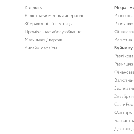
Крэдыты
Мікра і м
Валютна-абменныя аперацыі
Разлікова
Зберажэнні і інвестыцыі
Размяшчэ
Прэміяльнае абслугоўванне
Фінансав
Магчымасці картак
Валютна-
Анлайн-сэрвісы
Буйному 
Разлікова
Размяшчэ
Фінансав
Валютна-
Зарплатн
Эквайрын
Cash-Pool
Факторын
Банкастр
Дыстанцы