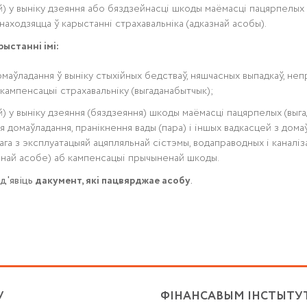
) у выніку дзеяння або бяздзейнасці шкоды маёмасці пацярпелых у 
находзяцца ў карыстанні страхавальніка (адказнай асобы).
ыстанні імі:
омаўладання ў выніку стыхійных бедстваў, няшчасных выпадкаў, неп
кампенсацыі страхавальніку (выгаданабытчык);
 у выніку дзеяння (бяздзеяння) шкоды маёмасці пацярпелых (выгад
домаўладання, пранікнення вады (пара) і іншых вадкасцей з домаўл
нага з эксплуатацыяй ацяпляльнай сістэмы, водаправодных і каналіз
азнай асобе) аб кампенсацыі прычыненай шкоды.
д'явіць
дакумент, які пацвярджае асобу
.
У
ФІНАНСАВЫМ ІНСТЫТУ