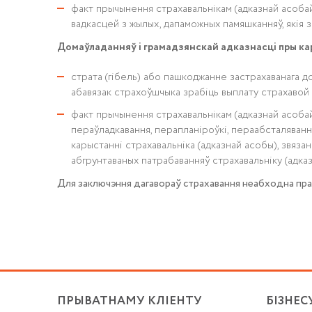
факт прычынення страхавальнікам (адказнай асобай
вадкасцей з жылых, дапаможных памяшканняў, якія з
Домаўладанняў і грамадзянскай адказнасці пры кар
страта (гібель) або пашкоджанне застрахаванага д
абавязак страхоўшчыка зрабіць выплату страхавой 
факт прычынення страхавальнікам (адказнай асобай)
пераўладкавання, перапланіроўкі, пераабсталявання 
карыстанні страхавальніка (адказнай асобы), звяза
абгрунтаваных патрабаванняў страхавальніку (адк
Для заключэння дагавораў страхавання неабходна пра
ПРЫВАТНАМУ КЛІЕНТУ
БІЗНЕС