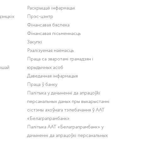
Раскрыццё інфармацыі
дэнцкіх
Прэс-цэнтр
Фінансавая бяспека
Фінансавая пісьменнасць
Закупкі
Рэалізуемая маёмасць
Праца са зваротамі грамадзян і
ошай
юрыдычных асоб
Даведачная інфармацыя
Праца ў банку
Палітыка у дачыненнi да апрацоўki
персанальных даных пры выкарыстаннi
сiстэмы ахоўнага тэлебачання ў ААТ
«Белаграпрамбанк»
Палітыка ААТ «Белаграпрамбанк» у
дачыненні да апрацоўкі персанальных