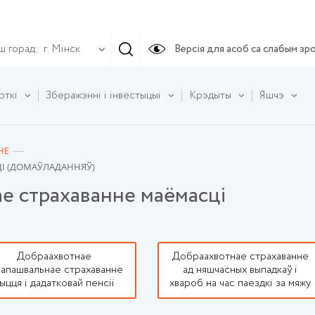
ш горад:
Версія для асоб са слабым зр
г. Мінск
рткі
Зберажэнні і інвестыцыі
Крэдыты
Яшчэ
НЕ
І (ДОМАЎЛАДАННЯЎ)
е страхаванне маёмасці
Добраахвотнае
Добраахвотнае страхаванне
запашвальнае страхаванне
ад няшчасных выпадкаў і
ыцця і дадатковай пенсіі
хвароб на час паездкі за мяжу