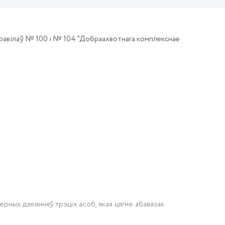
равілаў № 100 і № 104 "Добраахвотнага комплекснае
ерных дзеянняў трэціх асоб, якая цягне абавязак