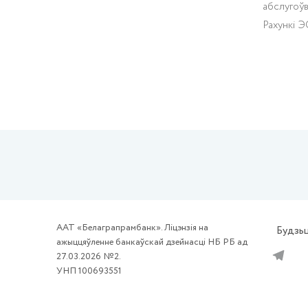
абслугоў
Рахункі 
ААТ «Белаграпрамбанк». Ліцэнзія на
Будзьц
ажыццяўленне банкаўскай дзейнасці НБ РБ ад
27.03.2026 №2.
УНП 100693551