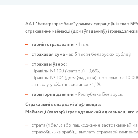
ААТ "Белаграпрамбанк" у рамках супрацоўніцтва з
БРУ
страхаванне маёмасці (домаўладанняў) і грамадзянскай
тэрмін страхавання
- 1 год.
страхавая сума
- ад 5 тысяч беларускіх рублёў.
страхавы ўзнос:
Правілы № 100 (кватэры) - 0,6%,
Правілы № 104 (домаўладання): пры суме да 10 000 б
за паслугу «Хатні асістанс» - 1,1%.
тэрыторыя дзеянн
я - Рэспубліка Беларусь.
Страхавымі выпадкамі з'яўляюцца:
Маёмасці (кватэр) і грамадзянскай адказнасці яго 
страта (гібель) або пашкоджанне застрахаванай маё
страхоўшчыка зрабіць выплату страхавой кампенсац