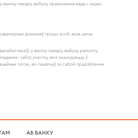
выніку пажару, выбуху, пранікнення вады і іншых
равамерных дзеянняў трэціх асоб, якая цягне
анабытчыкаў) у выніку пажару, выбуху, рамонту,
адання і (або) участку, якія знаходзяцца ў
ацыйных сетак, які пацягнуў за сабой прад'яўленне
ТАМ
АБ БАНКУ