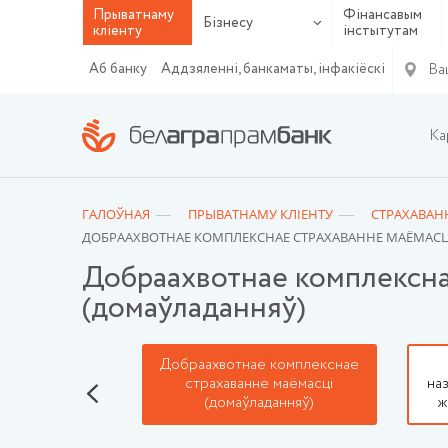
Прыватнаму
Фінансавым
Бізнесу
кліенту
інстытутам
Ва
Аб банку
Аддзяленні, банкаматы, інфакіёскі
Ка
ГАЛОЎНАЯ
ПРЫВАТНАМУ КЛІЕНТУ
СТРАХАВАН
ДОБРААХВОТНАЕ КОМПЛЕКСНАЕ СТРАХАВАННЕ МАЁМАСЦ
Добраахвотнае комплексна
(домаўладанняў)
 страхаванне
Добраахвотнае комплекснае
й адказнасці
страхаванне маёмасці
на
транспартных
(домаўладанняў)
ж
каў