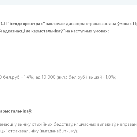
СП "Белдзяржстрах"
заключае дагаворы страхавання на ўмовах П
 адказнасці яе карыстальнікаў" на наступных умовах:
ел.руб. - 1,4%; ад 10 000 (вкл.) бел.руб і вышэй - 1,0%;
карыстальнікаў:
масці ў выніку стыхійных бедстваў, няшчасных выпадкаў, неправам
ыі страхавальніку (выгаданабытчыку);