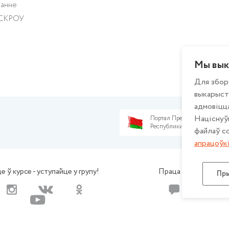
ванне
ЭСКРОУ
Мы вык
Для збор
выкарыст
адмовіцца
Націснуў
Портал Президента
Республики Беларусь
файлаў co
апрацоўк
е ў курсе - уступайце у групу!
Праца са зваротамі
Пры