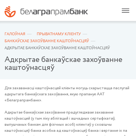
ГАЛОЎНАЯ
ПРЫВАТНАМУ КЛІЕНТУ
БАНКАЎСКАЕ ЗАХОЎВАННЕ КАШТОЎНАСЦЯЎ
АДКРЫТАЕ БАНКАЎСКАЕ ЗАХОЎВАННЕ КАШТОЎНАСЦЯЎ
Адкрытае банкаўскае захоўванне
каштоўнасцяў
Для захаванасці каштоўнасцей кліенты могуць скарыстацца паслугай
адкрытага банкаўскага захоўвання, якую прапануе ААТ
«Белаграпрамбанк».
Адкрытае банкаўскае захоўванне прадугледжвае захаванне
каштоўнасцей (у тым ліку аблігацый і ашчадных сертыфікатаў,
выпушчаных банкам для фізічных асоб) кліентаў у сховішчы
каштоўнасцяў банка асобна ад каштоўнасцяў банка і вяртанне іх па