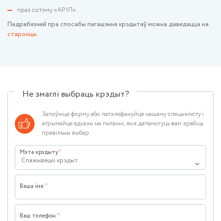
праз сістэму «АРІП».
Падрабязней пра спосабы пагашэння крэдытаў можна даведацца на
старонцы
.
Не змаглі выбраць крэдыт?
Запоўніце форму або патэлефануйце нашаму спецыялісту і
атрымайце адказы на пытанні, якія дапамогуць вам зрабіць
правільны выбар.
Мэта крэдыту
Спажывецкі крэдыт
Ваша імя:
Ваш тэлефон: