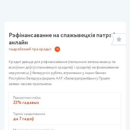
Скінуць
Рэфінансаванне на спажывецкія патрэбы
анлайн
падрабязней пра крэдыт
Крэдыт даецца для рэфінансавання (пагашэння запазычанасці па
асноўным доўгу) спажывецкіх крэдытаў і крэдытаў на фінансаванне
нерухомасці ў беларускіх рублях, атрыманых у іншых банках
Рэспублікі Беларусь (акрамя ААТ «Белаграпрамбанк»). Прыём
заявак часова прыпынены
Працэнтная стаўка
23% гадавых
Тэрмін крэдытавання
да 7 гадоў