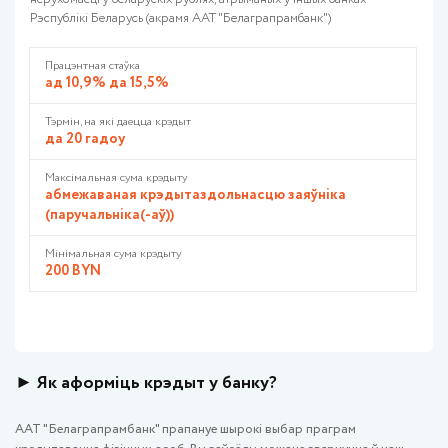
Рэспублікі Беларусь (акрамя ААТ "Белаграпрамбанк")
Працэнтная стаўка
ад 10,9% да 15,5%
Тэрмін, на які даецца крэдыт
да 20 гадоу
Максімальная сума крэдыту
абмежаваная крэдытаздольнасцю заяўніка
(паручальніка(-аў))
Мінімальная сума крэдыту
200 BYN
► Як аформіць крэдыт у банку?
ААТ "Белаграпрамбанк" прапануе шырокі выбар праграм