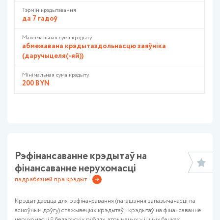
Тэрмін крэдытавання
да 7 гадоў
Максімальная сума крэдыту
абмежавана крэдытаздольнасцю заяўніка
(даручыцеля(-яй))
Мінімальная сума крэдыту
200 BYN
Рэфінансаванне крэдытаў на
фінансаванне нерухомасці
падрабязней пра крэдыт
Крэдыт даецца для рэфінансавання (пагашэння запазычанасці па
асноўным доўгу) спажывецкіх крэдытаў і крэдытаў на фінансаванне
нерухомасці ў беларускіх рублях, атрыманых у іншых банках