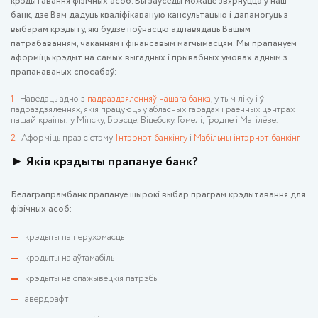
крэдытавання фізічных асоб. Вы заўсёды можаце звярнуцца ў наш
банк, дзе Вам дадуць кваліфікаваную кансультацыю і дапамогуць з
выбарам крэдыту, які будзе поўнасцю адпавядаць Вашым
патрабаванням, чаканням і фінансавым магчымасцям. Мы прапануем
аформіць крэдыт на самых выгадных і прывабных умовах адным з
прапанаваных спосабаў:
Наведаць адно з
падраздзяленняў нашага банка
, у тым ліку і ў
падраздзяленнях, якія працуюць у абласных гарадах і раённых цэнтрах
нашай краіны: у Мінску, Брэсце, Віцебску, Гомелі, Гродне і Магілёве.
Аформіць праз сістэму
Інтэрнэт-банкінгу
і
Мабільны інтэрнэт-банкінг
► Якія крэдыты прапануе банк?
Белаграпрамбанк прапануе шырокі выбар праграм крэдытавання для
фізічных асоб:
крэдыты на нерухомасць
крэдыты на аўтамабіль
крэдыты на спажывецкія патрэбы
авердрафт