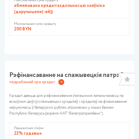
Максімальная сума крэдыту
абмежавана крэдытаздольнасцю заяўніка
(даручыцеля(-яй))
Мінімальная сума крэдыту
200 BYN
Рэфінансаванне на спажывецкія патрэбы
падрабязней пра крэдыт
Крэдыт даецца для рэфінансавання (пагашэння запазычанасці па
асноўным доўгу) спажывецкіх крэдытаў і крэдытаў на фінансаванне
нерухомасці ў беларускіх рублях, атрыманых у іншых банках
Рэспублікі Беларусь (акрамя ААТ "Белаграпрамбанк").
Працэнтная стаўка
23% гадавых