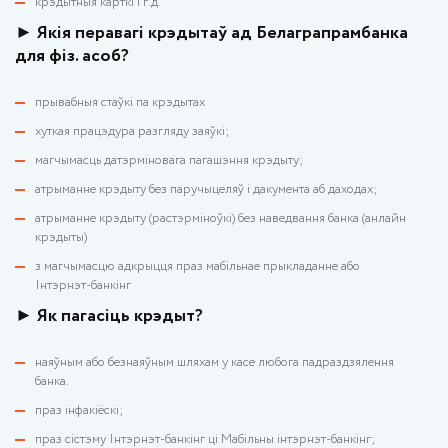
крэдытныя карткі і г.д.
► Якія перавагі крэдытаў ад Белаграпрамбанка
для фіз. асоб?
прывабныя стаўкі па крэдытах
хуткая працэдура разгляду заяўкі;
магчымасць датэрміновага пагашэння крэдыту;
атрыманне крэдыту без паручыцеляў і дакумента аб даходах;
атрыманне крэдыту (растэрміноўкі) без наведвання банка (анлайн
крэдыты)
з магчымасцю адкрыцця праз мабільнае прыкладанне або
Інтэрнэт-банкінг
► Як пагасіць крэдыт?
наяўным або безнаяўным шляхам у касе любога падраздзялення
банка.
праз інфакіёскі;
праз сістэму Інтэрнэт-банкінг ці Мабільны інтэрнэт-банкінг;