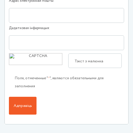
Адрас электроннай пошты:
Дадатковая інфармацыя:
Поля, отмеченные "
", являются обязательными для
заполнения
Адправіць