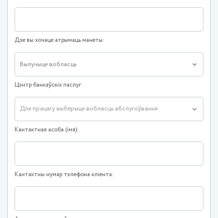
Дзе вы хочаце атрымаць манеты:
Вылучыце вобласць
Цэнтр банкаўскіх паслуг:
Для працягу выберыце вобласць абслугоўвання
Кантактная асоба (iмя):
Кантактны нумар тэлефона кліента: