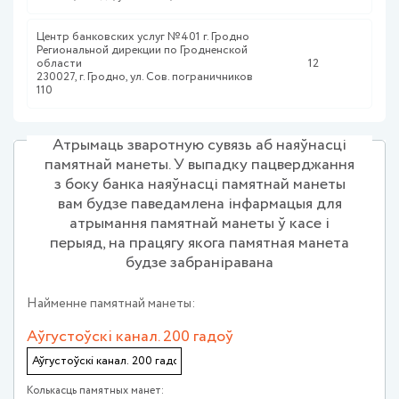
Центр банковских услуг №401 г. Гродно
Региональной дирекции по Гродненской
области
12
230027, г. Гродно, ул. Сов. пограничников
110
Атрымаць зваротную сувязь аб наяўнасці
памятнай манеты. У выпадку пацверджання
з боку банка наяўнасці памятнай манеты
вам будзе паведамлена інфармацыя для
атрымання памятнай манеты ў касе і
перыяд, на працягу якога памятная манета
будзе забраніравана
Найменне памятнай манеты:
Аўгустоўскi канал. 200 гадоў
Колькасць памятных манет: