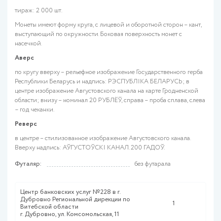
тираж: 2 000 шт.
Монеты имеют форму круга, с лицевой и оборотной сторон – кант,
выступающий по окружности. Боковая поверхность монет с
насечкой.
Аверс
по кругу вверху – рельефное изображение Государственного герба
Республики Беларусь и надпись: РЭСПУБЛІКА БЕЛАРУСЬ; в
центре изображение Августовского канала на карте Гродненской
области; внизу – номинал 20 РУБЛЁЎ, справа – проба сплава, слева
– год чеканки.
Реверс
в центре – стилизованное изображение Августовского канала.
Вверху надпись: АЎГУСТОЎСКІ КАНАЛ. 200 ГАДОЎ.
Футаляр:
без футарала
Центр банковских услуг №228 в г.
Дубровно Региональной дирекции по
1
Витебской области
г. Дубровно, ул. Комсомольская, 11