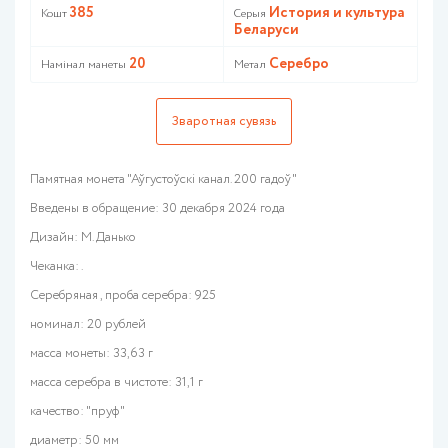
385
История и культура
Кошт
Серыя
Беларуси
20
Серебро
Намінал манеты
Метал
Зваротная сувязь
Памятная монета "Аўгустоўскі канал. 200 гадоў"
Введены в обращение: 30 декабря 2024 года
Дизайн: М. Данько
Чеканка: .
Серебряная , проба серебра: 925
номинал: 20 рублей
масса монеты: 33,63 г
масса серебра в чистоте: 31,1 г
качество: "пруф"
диаметр: 50 мм