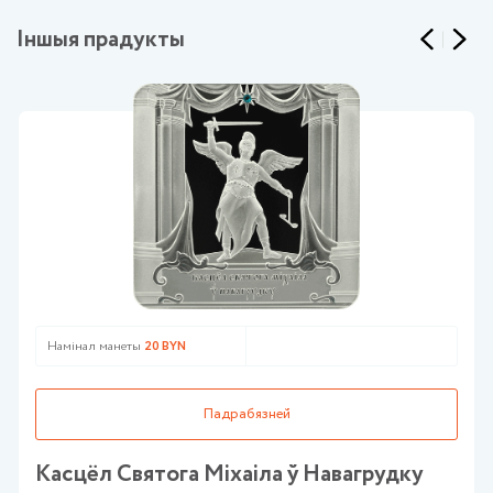
Іншыя прадукты
Намінал манеты
20 BYN
Падрабязней
Касцёл Святога Мiхаiла ў Навагрудку