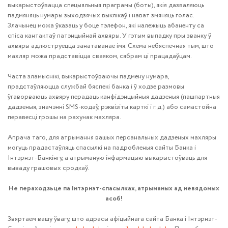
выкарыстоўвацца спецыяльныя праграмы (боты), якія дазваляюць
падмяняць нумары зыходзячых выклікаў і нават змяняць голас.
Злачынец можа ўказаць у боце тэлефон, які належыць абаненту са
спіса кантактаў патэнцыйнай ахвяры. У гэтым выпадку пры званку ў
ахвяры адлюструецца занатаванае імя. Схема небяспечная тым, што
махляр можа прадставіцца сваяком, сябрам ці працадаўцам.
Часта зламыснікі, выкарыстоўваючы падмену нумара,
прадстаўляюцца службай бяспекі банка і ў ходзе размовы
ўгаворваюць ахвяру перадаць канфідэнцыйныя дадзеныя (пашпартныя
дадзеныя, значэнні SMS-кодаў, рэквізіты карткі і г.д.) або самастойна
перавесці грошы на рахунак махляра.
Апрача таго, для атрымання вашых персанальных дадзеных махляры
могуць прадастаўляць спасылкі на падробленыя сайты Банка і
Інтэрнэт-Банкінгу, а атрыманую інфармацыю выкарыстоўваць для
вываду грашовых сродкаў.
Не пераходзьце па Інтэрнэт-спасылках, атрыманых ад невядомых
асоб!
Звяртаем вашу ўвагу, што адрасы афіцыйнага сайта Банка і Інтэрнэт-