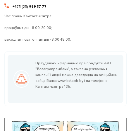
+375 (25)
999 57 77
Час працы Кантакт-цэнтра:
працоўныя дні - 8.00-20.00;
выходныя і святочныя дні - 8.00-18.00.
Праўдзівую інфармацыю пра прадукты ААТ
"Белаграпрамбанк", а таксама рэкламныя
кампаніі і акцыі можна даведацца на афіцыйным
сайце Банка www.belapb.by і па тэлефоне
Кантакт-цэнтра 136.