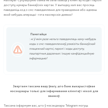
махляры! Супрацоўнікі банка не запытваюць у кліентаў коды і паролі
доступу, нумары банкаўскіх картак. У выпадку, калі вас просяць
паведаміць код з смс-паведамлення для правядзення або адмены
якой-небудзь аперацыі - гэта махлярскія дзеянні!
Памятайце
:
ні ў якім разе нельга паведамляць каму-небудзь
коды з смс-паведамленняў, рэквізіты банкаўскай
плацежнай карткі, паролі і коды доступу,
пашпартныя дадзеныя і іншую канфідэнцыйную
інфармацыю!
Звяртаем таксама вашу ўвагу, што Банк выкарыстоўвае
мэсэнджары толькі для інфармавання кліентаў і ніколі для
званкоў.
Таксама інфармуем вас, што ў мэсэнджары Telegram могуць