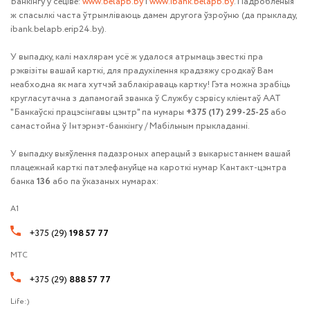
Банкінгу ў сеціве:
www.belapb.by
і
www.ibank.belapb.by
. Падробленыя
ж спасылкі часта ўтрымліваюць дамен другога ўзроўню (да прыкладу,
ibank.belapb.erip24.by).
У выпадку, калі махлярам усё ж удалося атрымаць звесткі пра
рэквізіты вашай карткі, для прадухілення крадзяжу сродкаў Вам
неабходна як мага хутчэй заблакіраваць картку! Гэта можна зрабіць
кругласутачна з дапамогай званка ў Службу сэрвісу кліентаў ААТ
"Банкаўскі працэсінгавы цэнтр" па нумары
+375 (17) 299-25-25
або
самастойна ў Інтэрнэт-банкінгу / Мабільным прыкладанні.
У выпадку выяўлення падазроных аперацый з выкарыстаннем вашай
плацежнай карткі патэлефануйце на кароткі нумар Кантакт-цэнтра
банка
136
або па ўказаных нумарах:
A1
+375 (29)
198 57 77
МТС
+375 (29)
888 57 77
Life:)