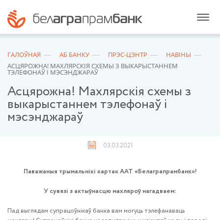
ГАЛОЎНАЯ
АБ БАНКУ
ПРЭС-ЦЭНТР
НАВІНЫ
АСЦЯРОЖНА! МАХЛЯРСКІЯ СХЕМЫ З ВЫКАРЫСТАННЕМ
ТЭЛЕФОНАЎ І МЭСЭНДЖАРАЎ
Асцярожна! Махлярскія схемы з
выкарыстаннем тэлефонаў і
мэсэнджараў
03.03.2021
Паважаныя трымальнікі картак ААТ «Белаграпрамбанк»!
У сувязі з актыўнасцю махляроў нагадваем:
Пад выглядам супрацоўнікаў банка вам могуць тэлефанаваць