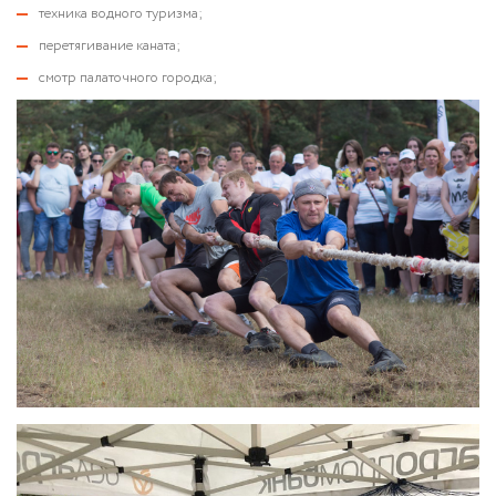
техника водного туризма;
перетягивание каната;
смотр палаточного городка;