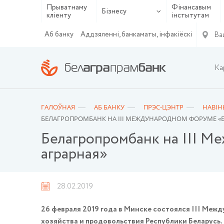
Прыватнаму
Фінансавым
Бізнесу
кліенту
інстытутам
Ва
Аб банку
Аддзяленні, банкаматы, інфакіёскі
Ка
ГАЛОЎНАЯ
АБ БАНКУ
ПРЭС-ЦЭНТР
НАВІН
БЕЛАГРОПРОМБАНК НА III МЕЖДУНАРОДНОМ ФОРУМЕ «Б
Белагропромбанк на III М
аграрная»
28.02.2019
26 февраля 2019 года в Минске состоялся III Ме
хозяйства и продовольствия Республики Беларусь