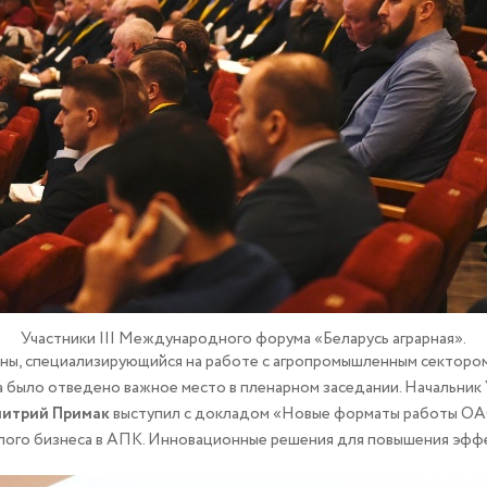
Участники III Международного форума «Беларусь аграрная».
аны, специализирующийся на работе с агропромышленным сектором
 было отведено важное место в пленарном заседании. Начальник 
итрий Примак
выступил с докладом «Новые форматы работы ОА
алого бизнеса в АПК. Инновационные решения для повышения эфф