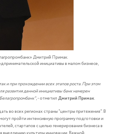
елагропромбанк» Дмитрий Примак.
редпринимательской инициативы в малом бизнесе,
ак и при прохождении всех этапов роста. При этом
Для развития данной инициативы банк намерен
"Белагропромбанк"
, - отметил
Дмитрий Примак
.
ать во всех регионах страны "центры притяжения". В
смогут пройти интенсивную программу подготовки и
телей, стартапов с целью генерирования бизнеса в
ся внедрению культуры инновации. Важной