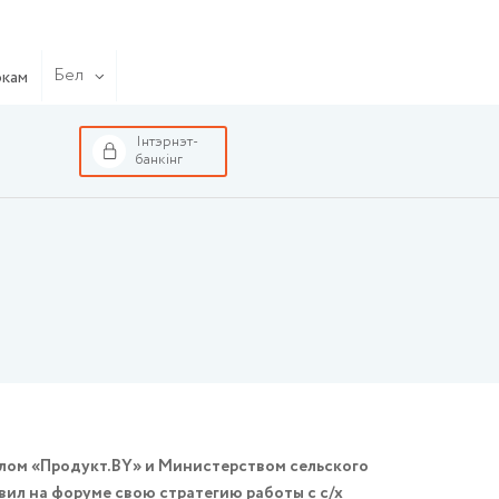
Бел
окам
Інтэрнэт-
банкінг
алом «Продукт.BY» и Министерством сельского
ил на форуме свою стратегию работы с с/х