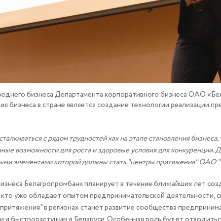
среднего бизнеса Департамента корпоративного бизнеса ОАО «Б
ия бизнеса в стране является создание технологии реализации п
лкиваться с рядом трудностей как на этапе становления бизнеса, т
авные возможности для роста и здоровые условия для конкуренции. 
ными элементами которой должны стать "центры притяжения" ОАО 
бизнеса Белагропромбанк планирует в течение ближайших лет созд
е, кто уже обладает опытом предпринимательской деятельности, 
 притяжения" в регионах станет развитие сообщества предпринима
ми и быстрорастущим в Беларуси. Особенная роль будет отводить