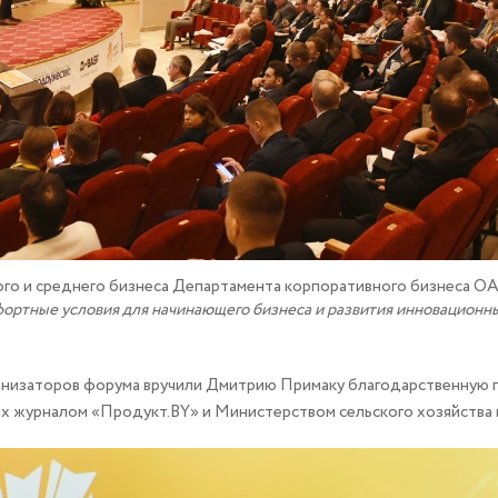
ого и среднего бизнеса Департамента корпоративного бизнеса 
ртные условия для начинающего бизнеса и развития инновационны
анизаторов форума вручили Дмитрию Примаку благодарственную 
х журналом «Продукт.BY» и Министерством сельского хозяйства 