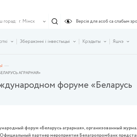
ш горад:
Версія для асоб са слабым зр
г. Мінск
рткі
Зберажэнні і інвестыцыі
Крэдыты
Яшчэ
Ы
ЕЛАРУСЬ АГРАРНАЯ»
еждународном форуме «Беларусь
ждународный форум «Беларусь аграрная», организованный журн
. Официальный партнер мероприятия Белагропромбанк представ