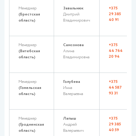
Менеджер
Завальнюк
+375
29 385
(Брестская
Дмитрий
40 91
область)
Владимирович
Менеджер
Самсонова
+375
44 764
(Витебская
Алина
20 94
область)
Владимировна
Менеджер
Голубева
+375
44 587
(Гомельская
Инна
93 31
область)
Валерьевна
Менеджер
Лапыш
+375
29 385
(Гродненская
Андрей
40 59
область)
Валерьевич