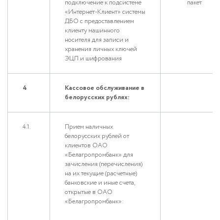
подключение к подсистеме
пакет
«Интернет-Клиент» системы
ДБО с предоставлением
клиенту машинного
носителя для записи и
хранения личных ключей
ЭЦП и шифрования
4
Кассовое обслуживание в
белорусских рублях:
4.1.
Прием наличных
белорусских рублей от
клиентов ОАО
«Белагропромбанк» для
зачисления (перечисления)
на их текущие (расчетные)
банковские и иные счета,
открытые в ОАО
«Белагропромбанк»: