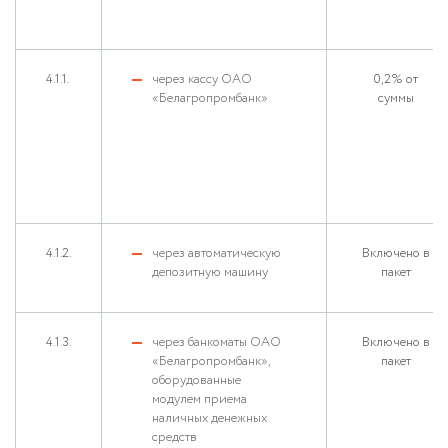
4.1.1.
через кассу ОАО
0,2% от
«Белагропромбанк»
суммы
4.1.2.
через автоматическую
Включено в
депозитную машину
пакет
4.1.3.
через банкоматы ОАО
Включено в
«Белагропромбанк»,
пакет
оборудованные
модулем приема
наличных денежных
средств