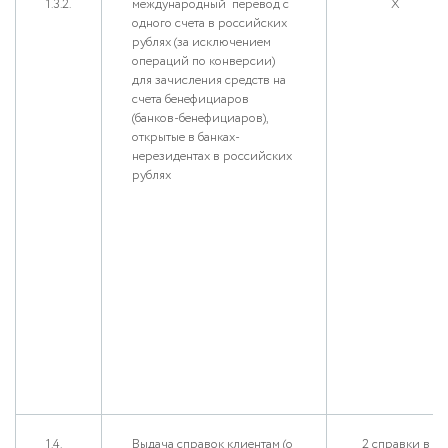
1.3.2.
международный перевод с
Х
одного счета в российских
рублях (за исключением
операций по конверсии)
для зачисления средств на
счета бенефициаров
(банков-бенефициаров),
открытые в банках-
нерезидентах в российских
рублях
1.4.
Выдача справок клиентам (о
2 справки в