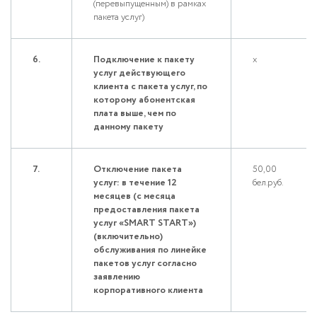
(перевыпущенным) в рамках
пакета услуг)
6.
Подключение к пакету
х
услуг действующего
клиента с пакета услуг, по
которому абонентская
плата выше, чем по
данному пакету
7.
Отключение пакета
50,00
услуг: в течение 12
бел.руб.
месяцев (c месяца
предоставления пакета
услуг «SMART START»)
(включительно)
обслуживания по линейке
пакетов услуг согласно
заявлению
корпоративного клиента