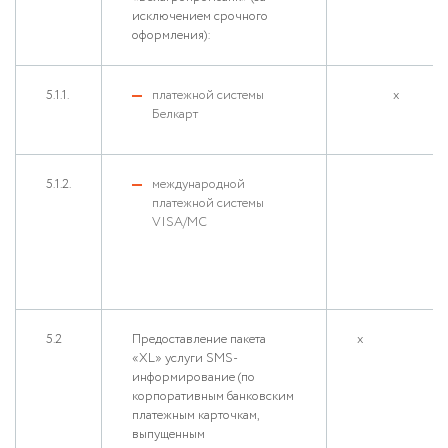
исключением срочного
оформления):
5.1.1.
платежной системы
х
Белкарт
5.1.2.
международной
платежной системы
VISA/MC
5.2
Предоставление пакета
х
«XL» услуги SMS-
информирование (по
корпоративным банковским
платежным карточкам,
выпущенным