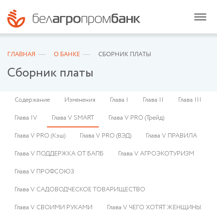
ГЛАВНАЯ
О БАНКЕ
СБОРНИК ПЛАТЫ
Сборник платы
Содержание
Изменения
Глава I
Глава II
Глава III
Глава IV
Глава V SMART
Глава V PRO (Трейд)
Глава V PRO (Кэш)
Глава V PRO (ВЭД)
Глава V ПРАВИЛА
Глава V ПОДДЕРЖКА ОТ БАПБ
Глава V АГРОЭКОТУРИЗМ
Глава V ПРОФСОЮЗ
Глава V САДОВОДЧЕСКОЕ ТОВАРИЩЕСТВО
Глава V СВОИМИ РУКАМИ
Глава V ЧЕГО ХОТЯТ ЖЕНЩИНЫ