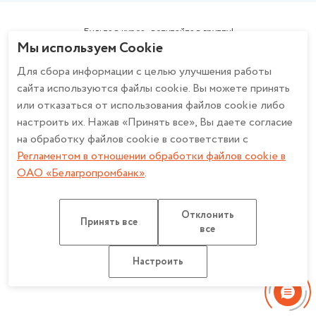
Зарплатный проект
Политика в отношении обработки персональных данных при
Эквайринг
использовании системы охранного телевидения в ОАО
Будьте в курсе - вступайте в группу!
Cash-Pooling
Мы используем Cookie
«Белагропромбанк»
Факторинг
Описание и настройка файлов cookie
Для сбора информации с целью улучшения работы
Банкострахование
Регламент в отношении обработки файлов cookie в ОАО
сайта используются файлы cookie. Вы можете принять
Дистанционное банковское обслуживание
«Белагропромбанк»
Работа с обращениями
или отказаться от использования файлов cookie либо
Счет эскроу
Политика конфиденциальности для мобильных приложений ОАО
настроить их. Нажав «Принять все», Вы даете согласие
«Белагропромбанк»
на обработку файлов cookie в соответствии с
Регламентом в отношении обработки файлов cookie в
ОАО «Белагропромбанк»
.
ОАО «Белагропромбанк». Лицензия на осуществление банковской
деятельности
НБ РБ от 27.03.2026 №2. УНП 100693551
Отклонить
Разработка сайта: Медиа Лайн
Принять все
все
Карта сайта
Настроить обработку Cookie
Настроить