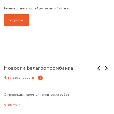
Больше возможностей для вашего бизнеса
Подробнее
Новости Белагропромбанка
Читать все новости
О проведении срочных технических работ
Ре
ме
07.08.2026
07