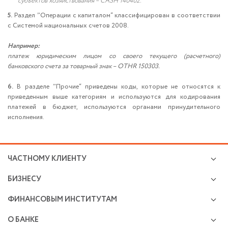
субъектов хозяйствования – CASH 140402.
5.
Раздел ˮОперации с капиталом“ классифицирован в соответствии
с Системой национальных счетов 2008.
Например:
платеж юридическим лицом со своего текущего (расчетного)
банковского счета за товарный знак – OTHR 150303.
6.
В разделе ˮПрочие“ приведены коды, которые не относятся к
приведенным выше категориям и используются для кодирования
платежей в бюджет, используются органами принудительного
исполнения.
ЧАСТНОМУ КЛИЕНТУ
Кредиты
БИЗНЕСУ
Валютно-обменные операции
Микро и малому бизнесу
Cбережения и инвестиции
ФИНАНСОВЫМ ИНСТИТУТАМ
Расчетно-кассовое обслуживание
Премиальное обслуживание
Операции на финансовых рынках
Размещение средств
Возможности карточек
О БАНКЕ
Открытие и ведение корреспондентских счетов
Финансирование бизнеса