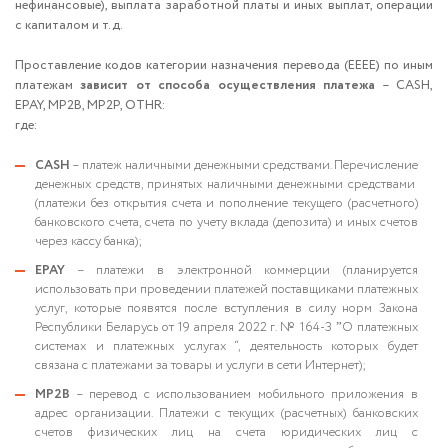
нефинансовые), выплата заработной платы и иных выплат, операции
с капиталом и т.д.
Проставление кодов категории назначения перевода (ЕЕЕЕ) по иным
платежам
зависит от способа осуществления платежа
– CASH,
EPAY, MP2B, MP2P, OTHR:
где:
CASH
– платеж наличными денежными средствами. Перечисление
денежных средств, принятых наличными денежными средствами
(платежи без открытия счета и пополнение текущего (расчетного)
банковского счета, счета по учету вклада (депозита) и иных счетов
через кассу банка);
EPAY
– платежи в электронной коммерции (планируется
использовать при проведении платежей поставщиками платежных
услуг, которые появятся после вступления в силу норм Закона
Республики Беларусь от 19 апреля 2022 г. № 164-З ˮО платежных
системах и платежных услугах “, деятельность которых будет
связана с платежами за товары и услуги в сети Интернет);
MP2B
– перевод с использованием мобильного приложения в
адрес организации. Платежи с текущих (расчетных) банковских
счетов физических лиц на счета юридических лиц с