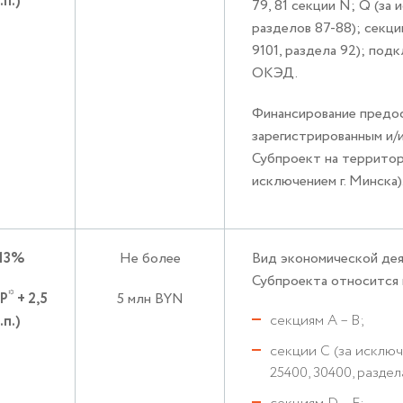
.п.)
79, 81 секции N; Q (за
разделов 87-88); секци
9101, раздела 92); под
ОКЭД.
Финансирование предо
зарегистрированным и
Субпроект на территор
исключением г. Минска)
,13%
Не более
Вид экономической дея
Субпроекта относится 
*
СР
+ 2,5
5 млн BYN
секциям А – B;
.п.)
секции С (за исключ
25400, 30400, раздела