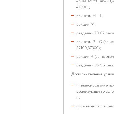
46341, 46350, 46480, 
47990);
секциям H – J;
секции М;
разделам 78-82 сек
секциям P – Q (за 
87100,87300);
секции R (за исключ
разделам 95-96 сек
Дополнительные услов
Финансирование пр
реализующим эколог
на:
производство эколо