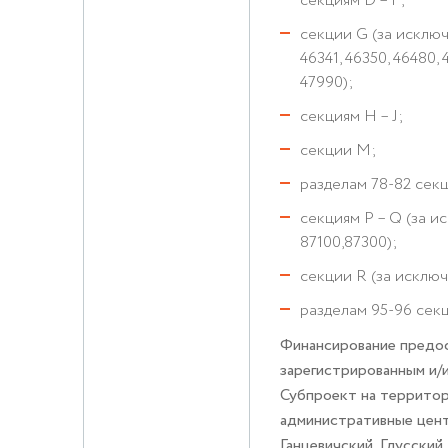
секциям D – F;
секции G (за исключ
46341, 46350, 46480, 
47990);
секциям H – J;
секции М;
разделам 78-82 сек
секциям P – Q (за 
87100,87300);
секции R (за исключ
разделам 95-96 сек
Финансирование предо
зарегистрированным и
Субпроект на территор
административные цент
Ганцевичский, Глусский