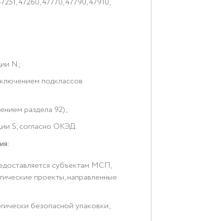
47251, 47260, 47770, 47790, 47910,
ции N;
исключением подклассов
ением раздела 92);
ции S, согласно ОКЭД.
ия:
едоставляется субъектам МСП,
ические проекты, направленные
гически безопасной упаковки;