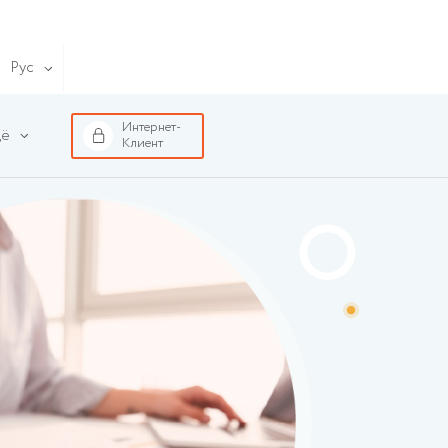
Рус
Интернет-
ё
Клиент