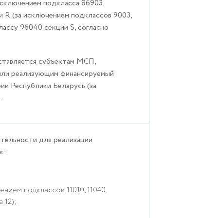
 исключением подкласса 86903,
и R (за исключением подклассов 9003,
классу 96040 секции S, согласно
ставляется субъектам МСП,
/или реализующим финансируемый
ии Республики Беларусь (за
.
тельности для реализации
к:
ением подклассов 11010, 11040,
 12);