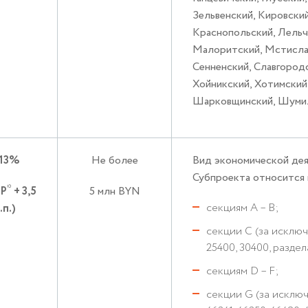
Зельвенский, Кировский
Краснопольский, Лельч
Малоритский, Мстислав
Сенненский, Славгородс
Хойникский, Хотимский,
Шарковщинский, Шумил
,13%
Не более
Вид экономической дея
Субпроекта относится 
*
СР
+ 3,5
5 млн BYN
секциям А – B;
.п.)
секции С (за исключ
25400, 30400, раздел
секциям D – F;
секции G (за исключ