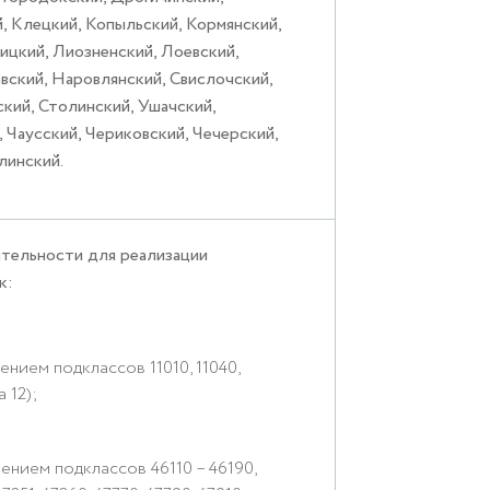
, Клецкий, Копыльский, Кормянский,
ицкий, Лиозненский, Лоевский,
ский, Наровлянский, Свислочский,
кий, Столинский, Ушачский,
 Чаусский, Чериковский, Чечерский,
инский.
тельности для реализации
к:
ением подклассов 11010, 11040,
а 12);
ением подклассов 46110 – 46190,