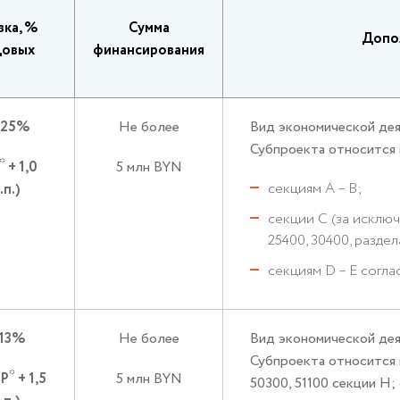
вка, %
Сумма
Допо
довых
финансирования
,25%
Не более
Вид экономической дея
Субпроекта относится 
*
+ 1,0
5 млн BYN
секциям А – B;
.п.)
секции С (за исключ
25400, 30400, раздела
секциям D – E согл
,13%
Не более
Вид экономической дея
Субпроекта относится к
*
СР
+ 1,5
5 млн BYN
50300, 51100 секции H;