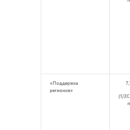
п
«Поддержка
7
регионов»
(1/2
п