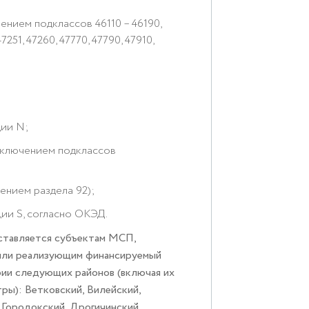
ением подклассов 46110 – 46190,
47251, 47260, 47770, 47790, 47910,
ции N;
исключением подклассов
ением раздела 92);
ции S, согласно ОКЭД.
ставляется субъектам МСП,
/или реализующим финансируемый
ии следующих районов (включая их
ры): Ветковский, Вилейский,
, Городокский, Дрогичинский,