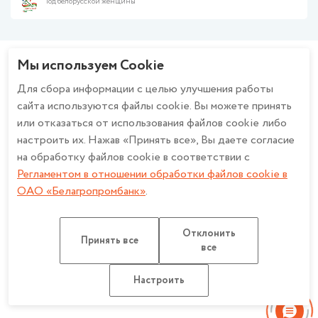
Год белорусской женщины
Работа в банке
Финансирование бизнеса
Политика ОАО «Белагропромбанк» в отношении обработки
Валютно-обменные операции
персональных данных
Зарплатный проект
Политика в отношении обработки персональных данных при
Мы используем Cookie
Эквайринг
использовании системы охранного телевидения в ОАО
Будьте в курсе - вступайте в группу!
Cash-Pooling
«Белагропромбанк»
Для сбора информации с целью улучшения работы
Факторинг
Описание и настройка файлов cookie
сайта используются файлы cookie. Вы можете принять
Банкострахование
Регламент в отношении обработки файлов cookie в ОАО
или отказаться от использования файлов cookie либо
Дистанционное банковское обслуживание
«Белагропромбанк»
настроить их. Нажав «Принять все», Вы даете согласие
Работа с обращениями
Счет эскроу
Политика конфиденциальности для мобильных приложений ОАО
на обработку файлов cookie в соответствии с
«Белагропромбанк»
Регламентом в отношении обработки файлов cookie в
ОАО «Белагропромбанк»
.
ОАО «Белагропромбанк». Лицензия на осуществление банковской
Отклонить
деятельности
НБ РБ от 27.03.2026 №2. УНП 100693551
Принять все
все
Разработка сайта: Медиа Лайн
Карта сайта
Настроить
Настроить обработку Cookie