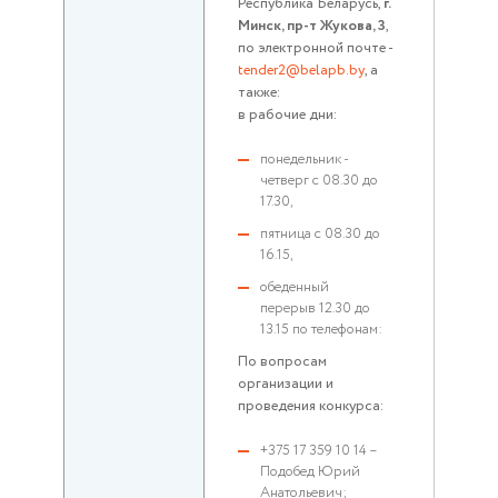
Республика Беларусь,
г.
Минск, пр-т Жукова, 3
,
по электронной почте -
tender2@belapb.by
, а
также:
в рабочие дни:
понедельник -
четверг с 08.30 до
17.30,
пятница с 08.30 до
16.15,
обеденный
перерыв 12.30 до
13.15 по телефонам:
По вопросам
организации и
проведения конкурса:
+375 17 359 10 14 –
Подобед Юрий
Анатольевич;