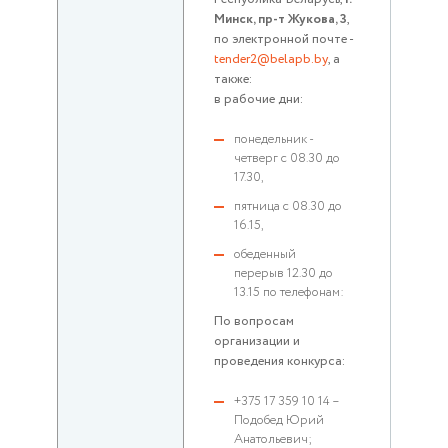
Минск, пр-т Жукова, 3
,
по электронной почте -
tender2@belapb.by
, а
также:
в рабочие дни:
понедельник -
четверг с 08.30 до
17.30,
пятница с 08.30 до
16.15,
обеденный
перерыв 12.30 до
13.15 по телефонам:
По вопросам
организации и
проведения конкурса:
+375 17 359 10 14 –
Подобед Юрий
Анатольевич;