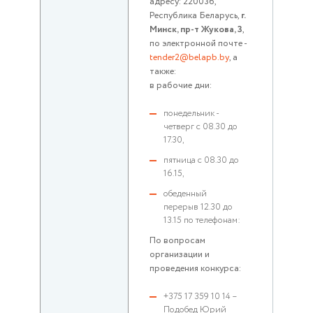
адресу: 220036,
Республика Беларусь,
г.
Минск, пр-т Жукова, 3
,
по электронной почте -
tender2@belapb.by
, а
также:
в рабочие дни:
понедельник -
четверг с 08.30 до
17.30,
пятница с 08.30 до
16.15,
обеденный
перерыв 12.30 до
13.15 по телефонам:
По вопросам
организации и
проведения конкурса:
+375 17 359 10 14 –
Подобед Юрий