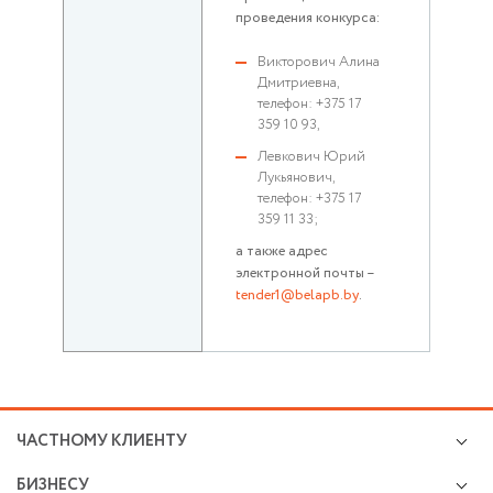
проведения конкурса:
Викторович Алина
Дмитриевна,
телефон: +375 17
359 10 93,
Левкович Юрий
Лукьянович,
телефон: +375 17
359 11 33;
а также адрес
электронной почты –
tender1@belapb.by
.
ЧАСТНОМУ КЛИЕНТУ
Кредиты
БИЗНЕСУ
Валютно-обменные операции