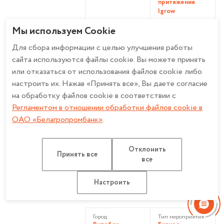
притяжения
Igrow
Мы используем Cookie
Время проведения
26 августа
Для сбора информации с целью улучшения работы
2026, 14:00
сайта используются файлы cookie. Вы можете принять
или отказаться от использования файлов cookie либо
настроить их. Нажав «Принять все», Вы даете согласие
Подробнее
на обработку файлов cookie в соответствии с
Регламентом в отношении обработки файлов cookie в
ОАО «Белагропромбанк»
.
Бизнес-встреча «Как
включить ответственность
Отклонить
Принять все
все
у продавцов и вернуть
компании скрытую
Настроить
прибыль»
Город
Тип мероприятия