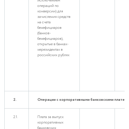
исключением
операций по
конверсии) для
зачисления средств
на счета
бенефициаров
(банков-
бенефициаров),
открытые в банках-
нерезидентах в
российских рублях
2.
Операции с корпоративными банковскими плате
2.1.
Плата за выпуск
корпоративных
банковских