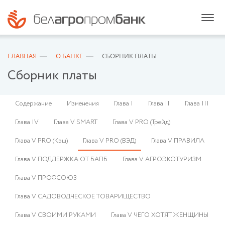
ГЛАВНАЯ
О БАНКЕ
СБОРНИК ПЛАТЫ
Сборник платы
Содержание
Изменения
Глава I
Глава II
Глава III
Глава IV
Глава V SMART
Глава V PRO (Трейд)
Глава V PRO (Кэш)
Глава V PRO (ВЭД)
Глава V ПРАВИЛА
Глава V ПОДДЕРЖКА ОТ БАПБ
Глава V АГРОЭКОТУРИЗМ
Глава V ПРОФСОЮЗ
Глава V САДОВОДЧЕСКОЕ ТОВАРИЩЕСТВО
Глава V СВОИМИ РУКАМИ
Глава V ЧЕГО ХОТЯТ ЖЕНЩИНЫ