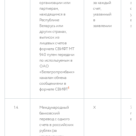
организации или
за каждый
за
партнерам,
счет,
сче
находящимся в
указанный
ук
Республике
в
в
Беларусь или
заявлении
за
других странах,
выписок из
лицевых счетов
формата СВИФТ МТ
940 путем передачи
по используемым в
ОАО
«Белагропромбанк»
каналам обмена
сообщениями в
1
формате СВИФТ
1.4.
Международный
Х
7
банковский
пе
перевод с одного
в м
счета в российских
рублях (за