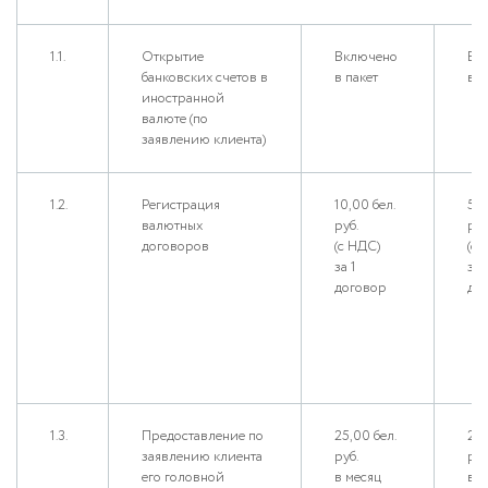
1.1.
Открытие
Включено
Вк
банковских счетов в
в пакет
в п
иностранной
валюте (по
заявлению клиента)
1.2.
Регистрация
10,00 бел.
5,0
валютных
руб.
руб
договоров
(с НДС)
(с 
за 1
за 
договор
до
1.3.
Предоставление по
25,00 бел.
20,
заявлению клиента
руб.
руб
его головной
в месяц
в м