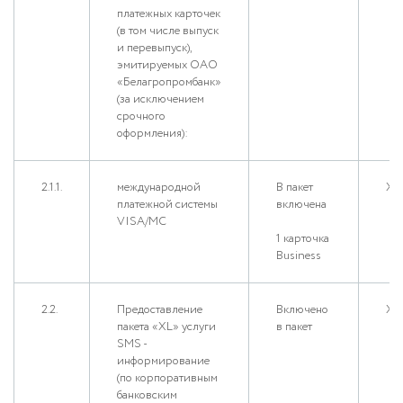
платежных карточек
(в том числе выпуск
и перевыпуск),
эмитируемых ОАО
«Белагропромбанк»
(за исключением
срочного
оформления):
2.1.1.
международной
В пакет
Х
платежной системы
включена
VISA/MC
1 карточка
Business
2.2.
Предоставление
Включено
Х
пакета «XL» услуги
в пакет
SMS -
информирование
(по корпоративным
банковским