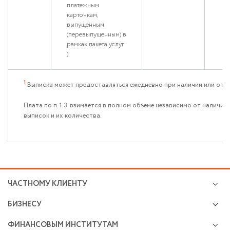
платежным
карточкам,
выпущенным
(перевыпущенным) в
рамках пакета услуг
)
1
Выписка может предоставляться ежедневно при наличии или отсу
Плата по п. 1.3. взимается в полном объеме независимо от налич
выписок и их количества.
ЧАСТНОМУ КЛИЕНТУ
Кредиты
БИЗНЕСУ
Валютно-обменные операции
Микро и малому бизнесу
Cбережения и инвестиции
ФИНАНСОВЫМ ИНСТИТУТАМ
Расчетно-кассовое обслуживание