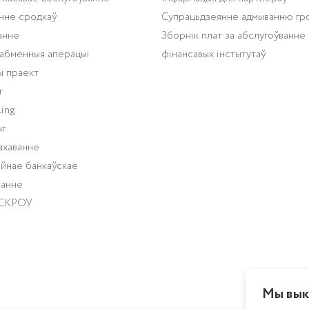
нне сродкаў
Супрацьдзеянне адмыванню гр
анне
Зборнік плат за абслугоўванне
абменныя аперацыі
фінансавых інстытутаў
ы праект
г
ing
г
ахаванне
йнае банкаўскае
ванне
ЭСКРОУ
Мы вык