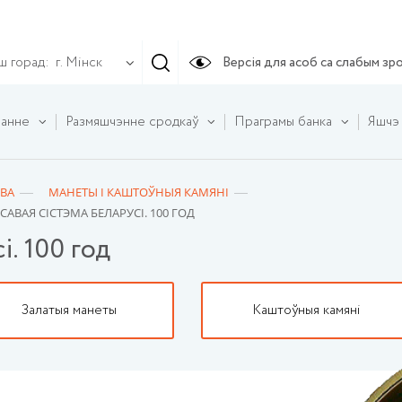
ш горад:
Версія для асоб са слабым зр
г. Мінск
ванне
Размяшчэнне сродкаў
Праграмы банка
Яшчэ
ВА
МАНЕТЫ І КАШТОЎНЫЯ КАМЯНІ
САВАЯ СIСТЭМА БЕЛАРУСI. 100 ГОД
i. 100 год
Залатыя манеты
Каштоўныя камяні