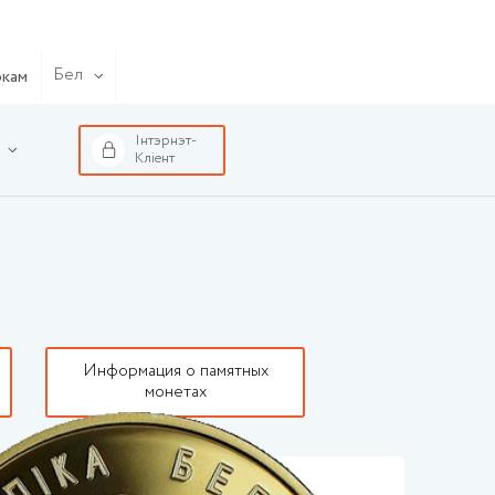
Бел
окам
Інтэрнэт-
Кліент
Информация о памятных
монетах