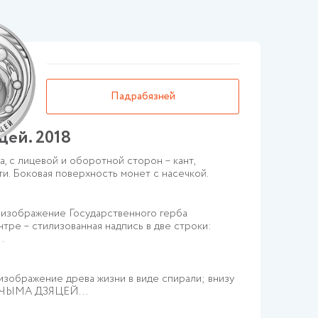
Падрабязней
цей. 2018
Фiн
Бел
 с лицевой и оборотной сторон – кант,
и. Боковая поверхность монет с насечкой.
Моне
выст
 изображение Государственного герба
Авер
нтре – стилизованная надпись в две строки:
в це
.
Бела
Реве
изображение древа жизни в виде спирали; внизу
в це
ВАЧЫМА ДЗЯЦЕЙ...
стил
монет