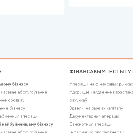
У
ФІНАНСАВЫМ ІНСТЫТУ
алому бізнэсу
Аперацыі на фінансавых рынках
-касавае абслугоўванне
Адкрыццё і вядзенне карэспан
нне сродкаў
рахункаў
анне бізнесу
Здзелкі на рынках капіталу
абменныя аперацыі
Дакументарныя аперацыі
і найбуйнейшаму бізнэсу
Банкнотныя аперацыі
-касавае абслугоўванне
Інфармацыя для партнёраў