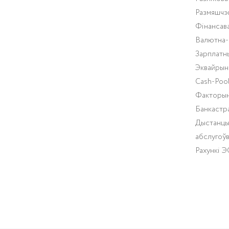
Размяшчэ
Фінансав
Валютна-
Зарплатн
Эквайрын
Cash-Pool
Факторын
Банкастр
Дыстанцы
абслугоў
Рахункі 