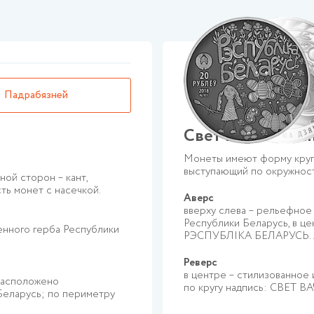
Падрабязней
Свет вачыма дзя
Монеты имеют форму круга,
выступающий по окружност
ой сторон – кант,
ть монет с насечкой.
Аверс
вверху слева – рельефное
Республики Беларусь, в це
енного герба Республики
РЭСПУБЛІКА БЕЛАРУСЬ..
Реверс
в центре – стилизованное 
расположено
по кругу надпись: СВЕТ 
Беларусь; по периметру