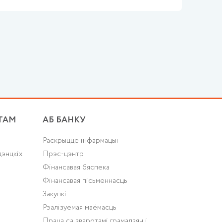
ТАМ
АБ БАНКУ
Раскрыццё інфармацыі
дэнцкіх
Прэс-цэнтр
Фінансавая бяспека
Фінансавая пісьменнасць
Закупкі
Рэалізуемая маёмасць
Праца са зваротамі грамадзян і