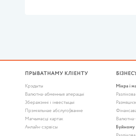
ПРЫВАТНАМУ КЛІЕНТУ
БІЗНЕС
Крэдыты
Мікра і м
Валютна-абменныя аперацыі
Разлікова
Зберажэнні і інвестыцыі
Размяшчэ
Прэміяльнае абслугоўванне
Фінансав
Магчымасці картак
Валютна-
Анлайн-сэрвісы
Буйному 
Разлікова