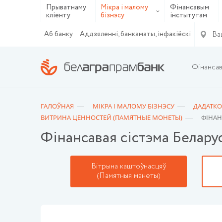
Прыватнаму
Мікра і малому
Фінансавым
кліенту
бізнэсу
інстытутам
Ва
Аб банку
Аддзяленні, банкаматы, інфакіёскі
Фінанса
ГАЛОЎНАЯ
МIКРА I МАЛОМУ БIЗНЭСУ
ДАДАТКО
ВИТРИНА ЦЕННОСТЕЙ (ПАМЯТНЫЕ МОНЕТЫ)
ФIНАН
Фiнансавая сiстэма Беларус
Вітрына каштоўнасцяў
(Памятныя манеты)