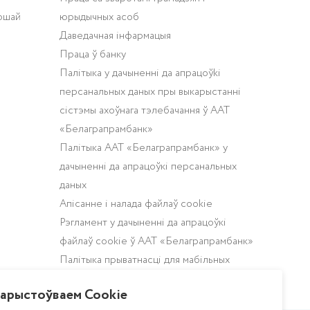
ошай
юрыдычных асоб
Даведачная інфармацыя
Праца ў банку
Палітыка у дачыненнi да апрацоўki
персанальных даных пры выкарыстаннi
сiстэмы ахоўнага тэлебачання ў ААТ
«Белаграпрамбанк»
Палітыка ААТ «Белаграпрамбанк» у
дачыненні да апрацоўкі персанальных
даных
Апісанне і налада файлаў cookie
Рэгламент у дачыненні да апрацоўкі
файлаў cookie ў ААТ «Белаграпрамбанк»
Палiтыка прыватнасцi для мабільных
дадаткаў ААТ «Белаграпрамбанк»
арыстоўваем Cookie