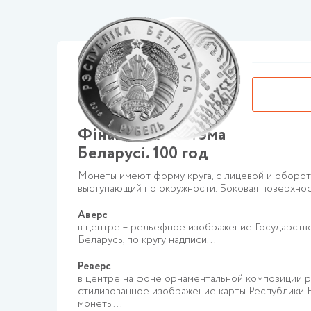
Фiнансавая сiстэма
Беларусi. 100 год
Монеты имеют форму круга, с лицевой и оборотн
выступающий по окружности. Боковая поверхнос
Аверс
в центре – рельефное изображение Государств
в
Беларусь, по кругу надписи...
Реверс
в центре на фоне орнаментальной композиции 
тки
стилизованное изображение карты Республики 
монеты...