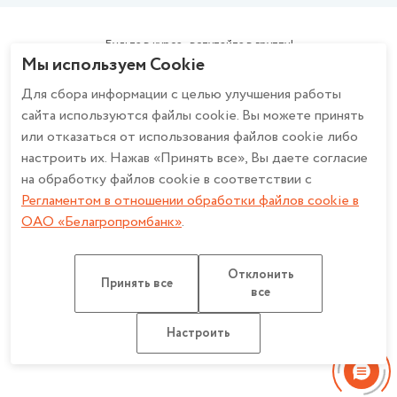
персональных данных
Зарплатный проект
Политика в отношении обработки персональных данных при
Эквайринг
использовании системы охранного телевидения в ОАО
Будьте в курсе - вступайте в группу!
Cash-Pooling
Мы используем Cookie
«Белагропромбанк»
Факторинг
Описание и настройка файлов cookie
Для сбора информации с целью улучшения работы
Банкострахование
Регламент в отношении обработки файлов cookie в ОАО
сайта используются файлы cookie. Вы можете принять
Дистанционное банковское обслуживание
«Белагропромбанк»
Работа с обращениями
или отказаться от использования файлов cookie либо
Счет эскроу
Политика конфиденциальности для мобильных приложений ОАО
настроить их. Нажав «Принять все», Вы даете согласие
«Белагропромбанк»
на обработку файлов cookie в соответствии с
Регламентом в отношении обработки файлов cookie в
ОАО «Белагропромбанк»
.
ОАО «Белагропромбанк». Лицензия на осуществление банковской
деятельности
НБ РБ от 27.03.2026 №2. УНП 100693551
Отклонить
Разработка сайта: Медиа Лайн
Принять все
все
Карта сайта
Настроить обработку Cookie
Настроить