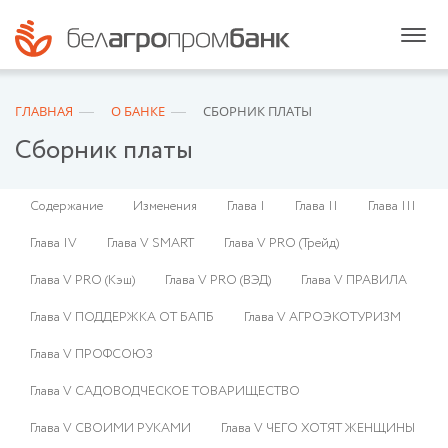
ГЛАВНАЯ
О БАНКЕ
СБОРНИК ПЛАТЫ
Сборник платы
Содержание
Изменения
Глава I
Глава II
Глава III
Глава IV
Глава V SMART
Глава V PRO (Трейд)
Глава V PRO (Кэш)
Глава V PRO (ВЭД)
Глава V ПРАВИЛА
Глава V ПОДДЕРЖКА ОТ БАПБ
Глава V АГРОЭКОТУРИЗМ
Глава V ПРОФСОЮЗ
Глава V САДОВОДЧЕСКОЕ ТОВАРИЩЕСТВО
Глава V СВОИМИ РУКАМИ
Глава V ЧЕГО ХОТЯТ ЖЕНЩИНЫ