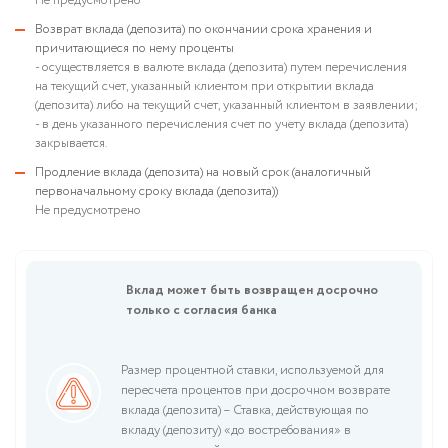
Не предусмотрено
Возврат вклада (депозита) по окончании срока хранения и
причитающиеся по нему проценты
- осуществляется в валюте вклада (депозита) путем перечисления
на текущий счет, указанный клиентом при открытии вклада
(депозита) либо на текущий счет, указанный клиентом в заявлении;
- в день указанного перечисления счет по учету вклада (депозита)
закрывается.
Продление вклада (депозита) на новый срок (аналогичный
первоначальному сроку вклада (депозита))
Не предусмотрено
Вклад может быть возвращен досрочно
только с согласия банка
Размер процентной ставки, используемой для
пересчета процентов при досрочном возврате
вклада (депозита) – Ставка, действующая по
вкладу (депозиту) «до востребования» в