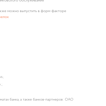
анковского обслуживания
акже можно выпустить в форм-факторе
релок
ss;
.;
оматах банка, а также банков-партнеров: ОАО