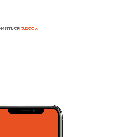
омиться
здесь.