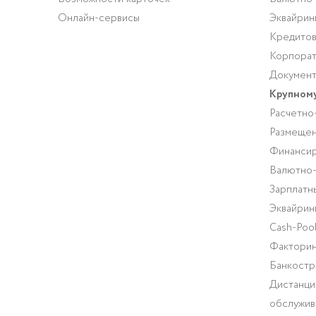
Онлайн-сервисы
Эквайрин
Кредитов
Корпорат
Документ
Крупному
Расчетно
Размещен
Финансир
Валютно
Зарплатн
Эквайрин
Cash-Pool
Факторин
Банкостр
Дистанци
обслужив