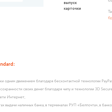
б
выпуск
карточки
Т
б
ndard:
ки одним движением благодаря бесконтактной технологии PayPa
сохранности своих денег благодаря чипу и технологии 3D Secure
сети Интернет;
тах выдачи наличных банка, в терминалах РУП «Белпочта», в банк