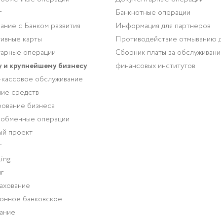
г
Банкнотные операции
ание с Банком развития
Информация для партнеров
ивные карты
Противодействие отмыванию 
арные операции
Сборник платы за обслуживан
 и крупнейшему бизнесу
финансовых институтов
-кассовое обслуживание
ие средств
ование бизнеса
-обменные операции
ый проект
г
ing
г
ахование
онное банковское
ание