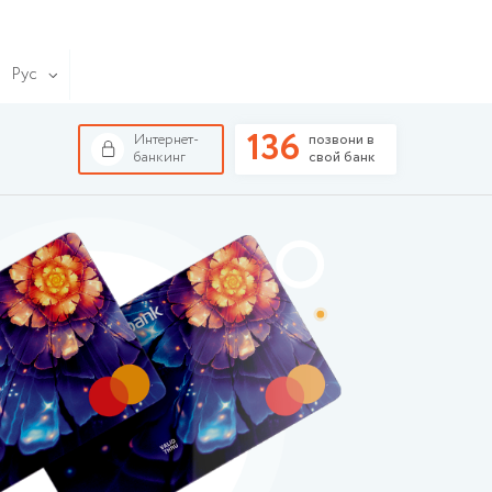
Рус
136
Интернет-
позвони в
банкинг
свой банк