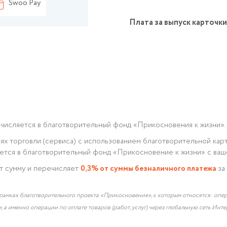
Swoo Pay
Плата за выпуск карточки
числяется в благотворительный фонд «Прикосновения к жизни».
ях торговли (сервиса) с использованием благотворительной кар
тся в благотворительный фонд «Прикосновение к жизни» с ваше
ет сумму и перечисляет
0,3% от суммы безналичного платежа
за
амках благотворительного проекта «Прикосновения», к которым относятся: операц
 а именно операции по оплате товаров (работ, услуг) через глобальную сеть Инте