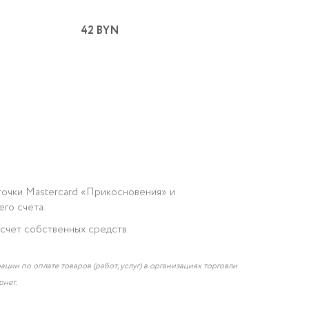
42 BYN
точки Mastercard «Прикосновения» и
го счета.
 счет собственных средств.
ии по оплате товаров (работ, услуг) в организациях торговли
рнет.