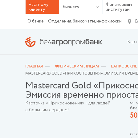
Частному
Финансовым
Бизнесу
клиенту
институтам
В
О банке
Отделения, банкоматы, инфокиоски
Карт
ГЛАВНАЯ
ФИЗИЧЕСКИМ ЛИЦАМ
БАНКОВСКИЕ
MASTERCARD GOLD «ПРИКОСНОВЕНИЯ». ЭМИССИЯ ВРЕ
Mastercard Gold «Прикосн
Эмиссия временно приост
от 
Карточка «Прикосновения» - для людей
бла
с большим сердцем!
5
от 