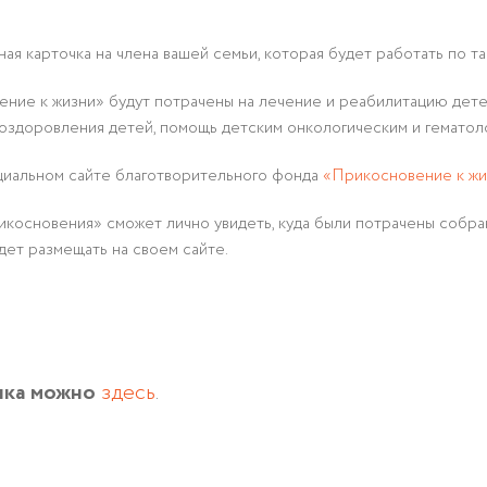
ая карточка на члена вашей семьи, которая будет работать по та
ие к жизни» будут потрачены на лечение и реабилитацию дете
 оздоровления детей, помощь детским онкологическим и гематол
иальном сайте благотворительного фонда
«Прикосновение к жи
косновения» сможет лично увидеть, куда были потрачены собр
ет размещать на своем сайте.
нка можно
здесь
.