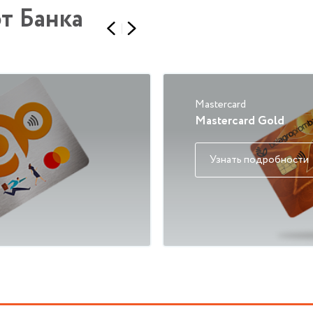
т Банка
Mastercard
Masterсard Gold
Узнать подробности