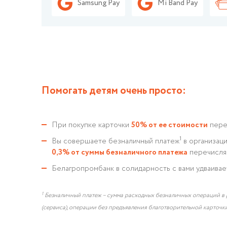
Samsung Pay
Mi Band Pay
Помогать детям очень просто:
При покупке карточки
50% от ее стоимости
пере
1
Вы совершаете безналичный платеж
в организаци
0,3% от суммы безналичного платежа
перечисляе
Белагропромбанк в солидарность с вами удваива
1
Безналичный платеж – сумма расходных безналичных операций в р
(сервиса), операции без предъявления благотворительной карточки,