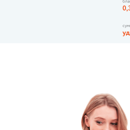
бла
0
сум
уд