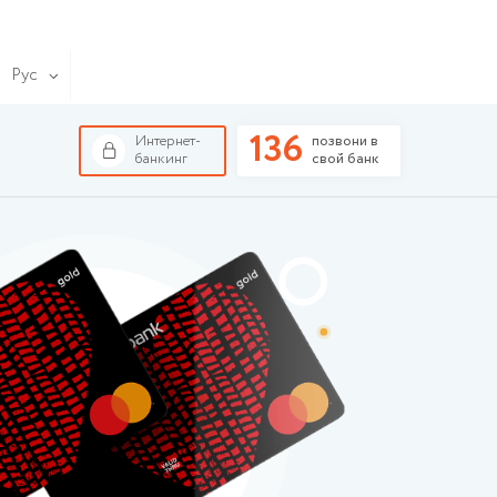
Рус
136
Интернет-
позвони в
банкинг
свой банк