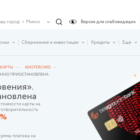
аш город:
Версия для слабовидящих
г. Минск
очки
Сбережения и инвестиции
Кредиты
Ещё
 КАРТЫ
MASTERCARD
МЕННО ПРИОСТАНОВЛЕНА
овения».
ановлена
стоимости карты на
готворительность
0%
суммы платежа на