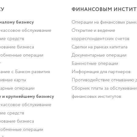
СУ
ФИНАНСОВЫМ ИНСТИТ
малому бизнесу
Операции на финансовых рынк
-кассовое обслуживание
Открытие и ведение
ие средств
корреспондентских счетов
ование бизнеса
Сделки на рынках капитала
-обменные операции
Документарные операции
г
Банкнотные операции
ание с Банком развития
Информация для партнеров
ивные карты
Противодействие отмыванию 
арные операции
Сборник платы за обслуживан
 и крупнейшему бизнесу
финансовых институтов
-кассовое обслуживание
ие средств
ование бизнеса
-обменные операции