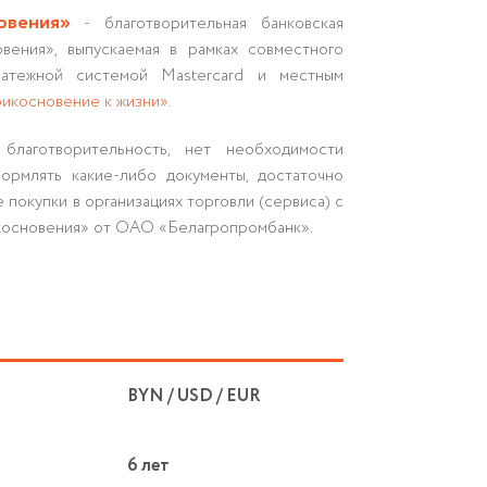
овения»
- благотворительная банковская
вения», выпускаемая в рамках совместного
атежной системой Mastercard и местным
икосновение к жизни»
.
благотворительность, нет необходимости
ормлять какие-либо документы, достаточно
покупки в организациях торговли (сервиса) с
косновения» от ОАО «Белагропромбанк».
BYN / USD / EUR
6 лет