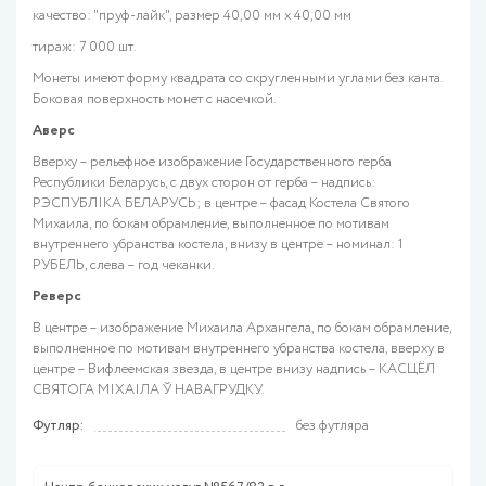
качество: "пруф-лайк", размер 40,00 мм х 40,00 мм
тираж: 7 000 шт.
Монеты имеют форму квадрата со скругленными углами без канта.
Боковая поверхность монет с насечкой.
Аверс
Вверху – рельефное изображение Государственного герба
Республики Беларусь, с двух сторон от герба – надпись:
РЭСПУБЛІКА БЕЛАРУСЬ; в центре – фасад Костела Святого
Михаила, по бокам обрамление, выполненное по мотивам
внутреннего убранства костела, внизу в центре – номинал: 1
РУБЕЛЬ, слева – год чеканки.
Реверс
В центре – изображение Михаила Архангела, по бокам обрамление,
выполненное по мотивам внутреннего убранства костела, вверху в
центре – Вифлеемская звезда, в центре внизу надпись – КАСЦЁЛ
СВЯТОГА МІХАІЛА Ў НАВАГРУДКУ.
Футляр:
без футляра