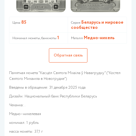
85
Беларусь и мировое
Цена
Серия
сообщество
1
Медно-никель
Номинал монеты, банкноты
Металл
Обратная связь
Памятная монета "Касцёл Святога Міхаіла ў Навагрудку" ("Костел
Святого Михаила в Новогрудке")
Введены в обращение: 31 декабря 2025 года
Дизайн: Национальный банк Республики Беларусь
Чеканка: .
Медно–никелевая
номинал: 1 рубль
масса монеты: 37,1 г