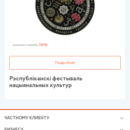
номинал монеты
1 BYN
номи
Подробнее
Рэспублiканскi фестываль
Вар
нацыянальных культур
ЧАСТНОМУ КЛИЕНТУ
Кредиты
БИЗНЕСУ