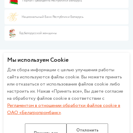
Финансовая грамотность
Портал Президента Республики Беларусь
Информация для партнеров
Корпоративные карты
Закупки
Противодействие отмыванию денег
Документарные операции
Реализуемое имущество
Сборник платы за обслуживание финансовых институтов
Национальный Банк Республики Беларусь
Крупному и крупнейшему бизнесу
Работа с обращениями граждан и юридических лиц
Расчетно-кассовое обслуживание
Справочная информация
Размещение средств
Год белорусской женщины
Работа в банке
Финансирование бизнеса
Политика ОАО «Белагропромбанк» в отношении обработки
Валютно-обменные операции
персональных данных
Зарплатный проект
Политика в отношении обработки персональных данных при
Мы используем Cookie
Эквайринг
использовании системы охранного телевидения в ОАО
Будьте в курсе - вступайте в группу!
Cash-Pooling
«Белагропромбанк»
Для сбора информации с целью улучшения работы
Факторинг
Описание и настройка файлов cookie
сайта используются файлы cookie. Вы можете принять
Банкострахование
Регламент в отношении обработки файлов cookie в ОАО
или отказаться от использования файлов cookie либо
Дистанционное банковское обслуживание
«Белагропромбанк»
настроить их. Нажав «Принять все», Вы даете согласие
Работа с обращениями
Счет эскроу
Политика конфиденциальности для мобильных приложений ОАО
на обработку файлов cookie в соответствии с
«Белагропромбанк»
Регламентом в отношении обработки файлов cookie в
ОАО «Белагропромбанк»
.
ОАО «Белагропромбанк». Лицензия на осуществление банковской
Отклонить
деятельности
НБ РБ от 27.03.2026 №2. УНП 100693551