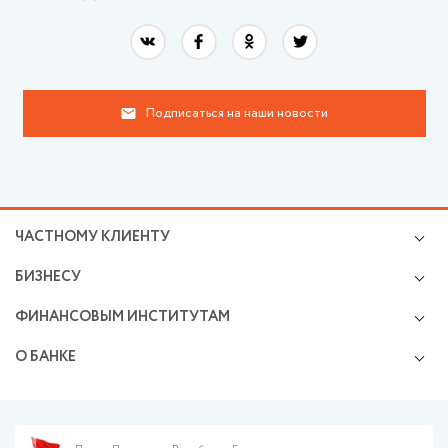
Подписаться на наши новости
ЧАСТНОМУ КЛИЕНТУ
Кредиты
БИЗНЕСУ
Валютно-обменные операции
Микро и малому бизнесу
Cбережения и инвестиции
ФИНАНСОВЫМ ИНСТИТУТАМ
Расчетно-кассовое обслуживание
Премиальное обслуживание
Операции на финансовых рынках
Размещение средств
Возможности карточек
О БАНКЕ
Открытие и ведение корреспондентских счетов
Финансирование бизнеса
Онлайн-сервисы
Раскрытие информации
Сделки на рынках капитала
Валютно-обменные операции
Пресс-центр
Документарные операции
Эквайринг
Финансовая безопасность
Банкнотные операции
Кредитование с Банком развития