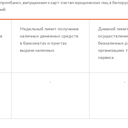
ромбанк», выпущенным к карт-счетам юридических лиц в белорусс
ний:
Недельный лимит получения
Дневной лими
в
наличных денежных средств
осуществлени
в банкоматах и пунктах
безналичных р
выдачи наличных
организациях 
сервиса
-
-