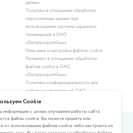
данных
Политика в отношении обработки
персональных данных при
использовании системы охранного
телевидения в ОАО
«Белагропромбанк»
Описание и настройка файлов cookie
Регламент в отношении обработки
файлов cookie в ОАО
«Белагропромбанк»
Политика конфиденциальности для
мобильных приложений ОАО
«Белагропромбанк»
ользуем Cookie
а информации с целью улучшения работы сайта
ются файлы cookie. Вы можете принять или
Национальный Банк
Год белорусской
я от использования файлов cookie либо настроить их.
Республики Беларусь
женщины
ринять все», Вы даете согласие на обработку файлов