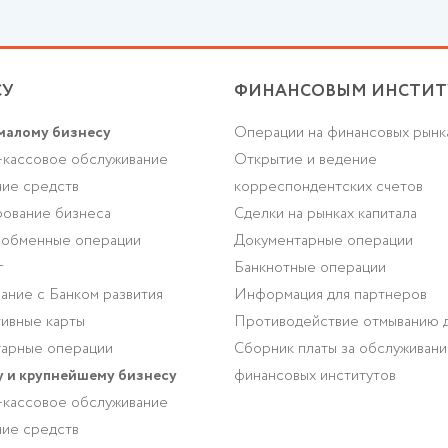
СУ
ФИНАНСОВЫМ ИНСТИТ
малому бизнесу
Операции на финансовых рынк
-кассовое обслуживание
Открытие и ведение
ие средств
корреспондентских счетов
ование бизнеса
Сделки на рынках капитала
-обменные операции
Документарные операции
г
Банкнотные операции
ание с Банком развития
Информация для партнеров
ивные карты
Противодействие отмыванию 
арные операции
Сборник платы за обслуживан
 и крупнейшему бизнесу
финансовых институтов
-кассовое обслуживание
ие средств