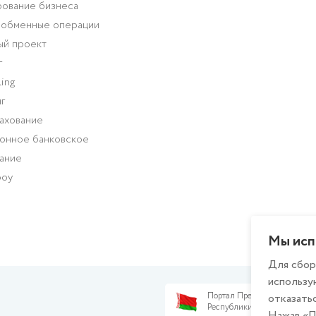
ование бизнеса
-обменные операции
ый проект
г
ing
г
ахование
онное банковское
ание
роу
Мы исп
Для сбор
использу
Портал Президента
отказатьс
Республики Беларусь
Нажав «П