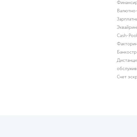
Финансир
Валютно
Зарплатн
Эквайрин
Cash-Pool
Факторин
Банкостр
Дистанци
обслужив
Счет эск