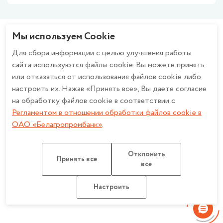
Финансирование бизнеса
Политика ОАО «Белагропромбанк» в отношении обработки
Валютно-обменные операции
персональных данных
Зарплатный проект
Политика в отношении обработки персональных данных при
Мы используем Cookie
Эквайринг
использовании системы охранного телевидения в ОАО
Будьте в курсе - вступайте в группу!
Cash-Pooling
«Белагропромбанк»
Для сбора информации с целью улучшения работы
Факторинг
Описание и настройка файлов cookie
сайта используются файлы cookie. Вы можете принять
Банкострахование
Регламент в отношении обработки файлов cookie в ОАО
или отказаться от использования файлов cookie либо
Дистанционное банковское обслуживание
«Белагропромбанк»
настроить их. Нажав «Принять все», Вы даете согласие
Работа с обращениями
Счет эскроу
Политика конфиденциальности для мобильных приложений ОАО
на обработку файлов cookie в соответствии с
«Белагропромбанк»
Регламентом в отношении обработки файлов cookie в
ОАО «Белагропромбанк»
.
ОАО «Белагропромбанк». Лицензия на осуществление банковской
Отклонить
деятельности
НБ РБ от 27.03.2026 №2. УНП 100693551
Принять все
все
Разработка сайта: Медиа Лайн
Карта сайта
Настроить
Настроить обработку Cookie