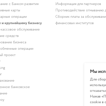
ание с Банком развития
Информация для партнеров
ивные карты
Противодействие отмыванию 
арные операции
Сборник платы за обслуживан
 и крупнейшему бизнесу
финансовых институтов
-кассовое обслуживание
ие средств
ование бизнеса
-обменные операции
ый проект
г
ing
Мы исп
г
Для сбор
ахование
использу
онное банковское
отказатьс
ание
Нажав «П
роу
cookie в