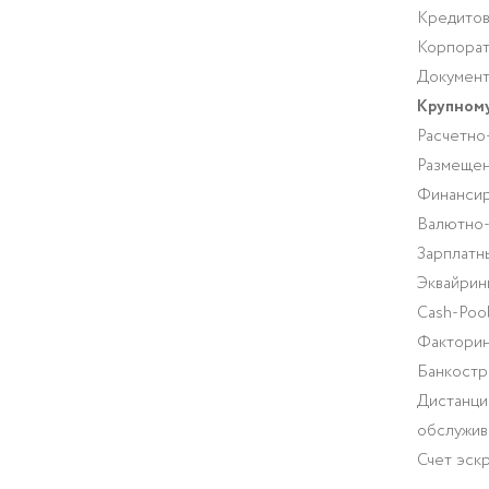
Кредитов
Корпорат
Документ
Крупному
Расчетно
Размещен
Финансир
Валютно
Зарплатн
Эквайрин
Cash-Pool
Факторин
Банкостр
Дистанци
обслужив
Счет эск