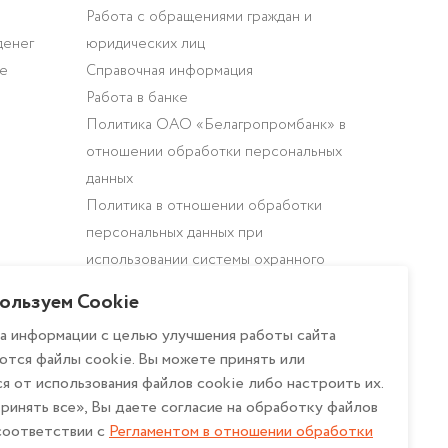
Работа с обращениями граждан и
денег
юридических лиц
ие
Справочная информация
Работа в банке
Политика ОАО «Белагропромбанк» в
отношении обработки персональных
данных
Политика в отношении обработки
персональных данных при
использовании системы охранного
телевидения в ОАО
ользуем Cookie
«Белагропромбанк»
а информации с целью улучшения работы сайта
Описание и настройка файлов cookie
ются файлы cookie. Вы можете принять или
Регламент в отношении обработки
я от использования файлов cookie либо настроить их.
файлов cookie в ОАО
ринять все», Вы даете согласие на обработку файлов
«Белагропромбанк»
 соответствии с
Регламентом в отношении обработки