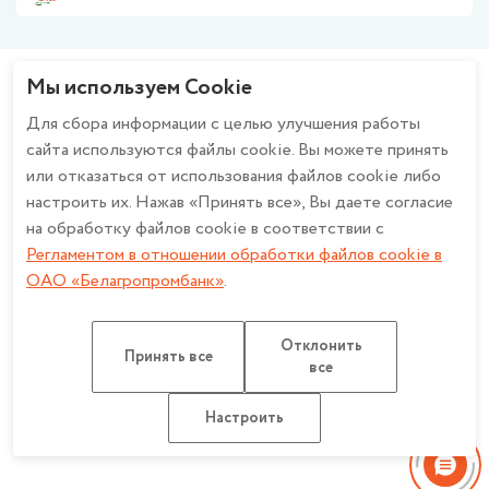
Финансирование бизнеса
Политика ОАО «Белагропромбанк» в отношении обработки
Валютно-обменные операции
персональных данных
Зарплатный проект
Политика в отношении обработки персональных данных при
Мы используем Cookie
Эквайринг
использовании системы охранного телевидения в ОАО
Будьте в курсе - вступайте в группу!
Cash-Pooling
«Белагропромбанк»
Для сбора информации с целью улучшения работы
Факторинг
Описание и настройка файлов cookie
сайта используются файлы cookie. Вы можете принять
Банкострахование
Регламент в отношении обработки файлов cookie в ОАО
или отказаться от использования файлов cookie либо
Дистанционное банковское обслуживание
«Белагропромбанк»
настроить их. Нажав «Принять все», Вы даете согласие
Работа с обращениями
Счет эскроу
Политика конфиденциальности для мобильных приложений ОАО
на обработку файлов cookie в соответствии с
«Белагропромбанк»
Регламентом в отношении обработки файлов cookie в
ОАО «Белагропромбанк»
.
ОАО «Белагропромбанк». Лицензия на осуществление банковской
Отклонить
деятельности
НБ РБ от 27.03.2026 №2. УНП 100693551
Принять все
все
Разработка сайта: Медиа Лайн
Карта сайта
Настроить
Настроить обработку Cookie